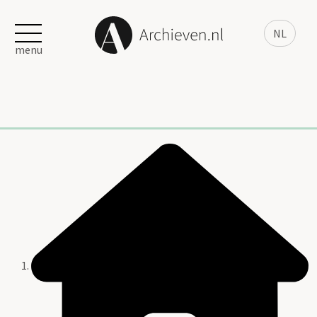
NL
menu