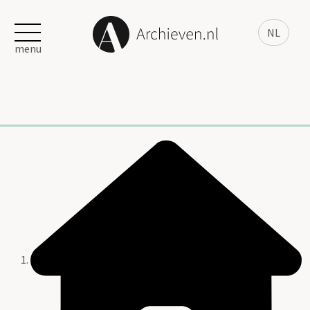
NL
menu