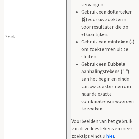
vervangen.
Gebruik een
dollarteken
($)
voor uw zoekterm
voor resultaten die op
elkaar lijken.
Gebruik een
minteken (-)
om zoektermen uit te
sluiten.
Gebruik een
Dubbele
aanhalingstekens (" ")
aan het begin en einde
van uw zoektermen om
naar de exacte
combinatie van woorden
te zoeken.
Voorbeelden van het gebruik
van deze leestekens en meer
zoektips vindt u
hier
.