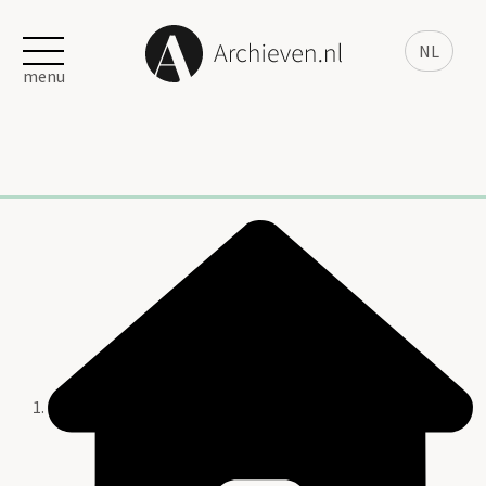
NL
menu