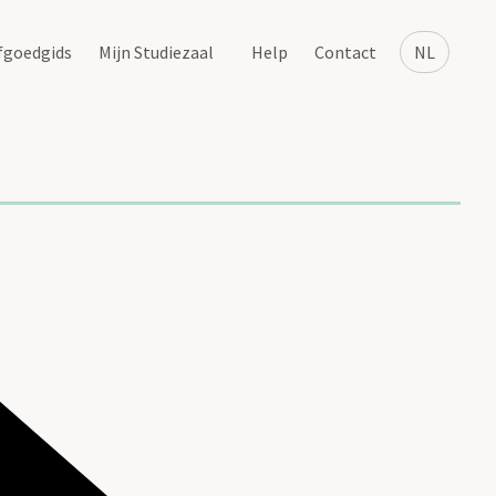
fgoedgids
Mijn Studiezaal
Help
Contact
NL