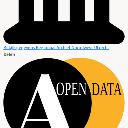
Bekijk gegevens Regionaal Archief Noordwest Utrecht
Delen
OPEN
DATA