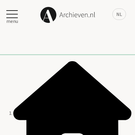
NL
menu