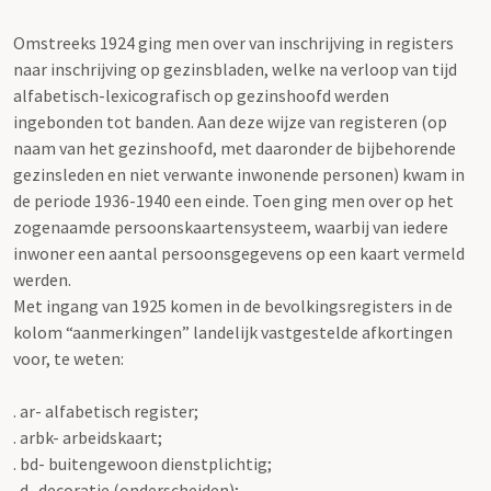
Omstreeks 1924 ging men over van inschrijving in registers
naar inschrijving op gezinsbladen, welke na verloop van tijd
alfabetisch-lexicografisch op gezinshoofd werden
ingebonden tot banden. Aan deze wijze van registeren (op
naam van het gezinshoofd, met daaronder de bijbehorende
gezinsleden en niet verwante inwonende personen) kwam in
de periode 1936-1940 een einde. Toen ging men over op het
zogenaamde persoonskaartensysteem, waarbij van iedere
inwoner een aantal persoonsgegevens op een kaart vermeld
werden.
Met ingang van 1925 komen in de bevolkingsregisters in de
kolom “aanmerkingen” landelijk vastgestelde afkortingen
voor, te weten:
. ar- alfabetisch register;
. arbk- arbeidskaart;
. bd- buitengewoon dienstplichtig;
. d- decoratie (onderscheiden);