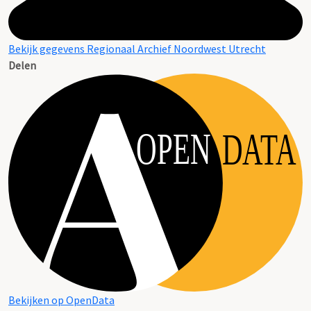
Bekijk gegevens Regionaal Archief Noordwest Utrecht
Delen
OPEN
DATA
Bekijken op OpenData