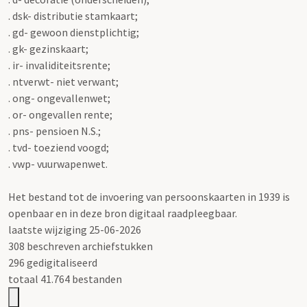
. dsk- distributie stamkaart;
. gd- gewoon dienstplichtig;
. gk- gezinskaart;
. ir- invaliditeitsrente;
. ntverwt- niet verwant;
. ong- ongevallenwet;
. or- ongevallen rente;
. pns- pensioen N.S.;
. tvd- toeziend voogd;
. vwp- vuurwapenwet.
Het bestand tot de invoering van persoonskaarten in 1939 is
openbaar en in deze bron digitaal raadpleegbaar.
laatste wijziging 25-06-2026
308 beschreven archiefstukken
296 gedigitaliseerd
totaal 41.764 bestanden