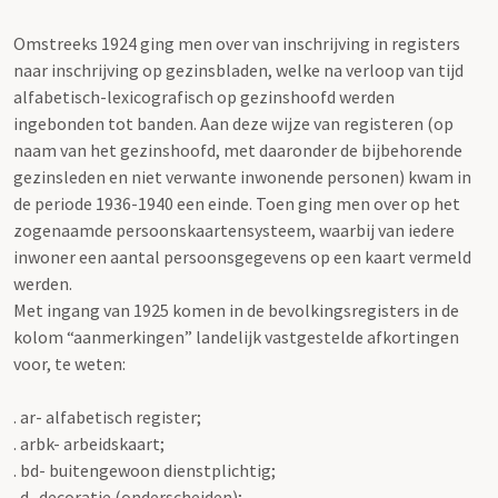
Omstreeks 1924 ging men over van inschrijving in registers
naar inschrijving op gezinsbladen, welke na verloop van tijd
alfabetisch-lexicografisch op gezinshoofd werden
ingebonden tot banden. Aan deze wijze van registeren (op
naam van het gezinshoofd, met daaronder de bijbehorende
gezinsleden en niet verwante inwonende personen) kwam in
de periode 1936-1940 een einde. Toen ging men over op het
zogenaamde persoonskaartensysteem, waarbij van iedere
inwoner een aantal persoonsgegevens op een kaart vermeld
werden.
Met ingang van 1925 komen in de bevolkingsregisters in de
kolom “aanmerkingen” landelijk vastgestelde afkortingen
voor, te weten:
. ar- alfabetisch register;
. arbk- arbeidskaart;
. bd- buitengewoon dienstplichtig;
. d- decoratie (onderscheiden);