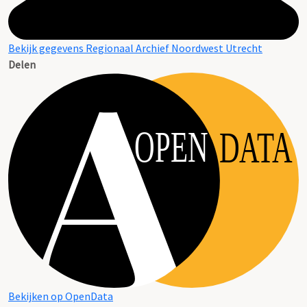
Bekijk gegevens Regionaal Archief Noordwest Utrecht
Delen
OPEN
DATA
Bekijken op OpenData