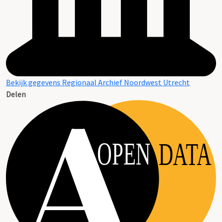
Bekijk gegevens Regionaal Archief Noordwest Utrecht
Delen
OPEN
DATA