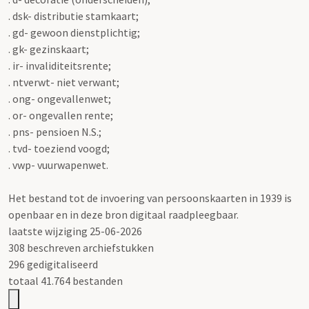
. dsk- distributie stamkaart;
. gd- gewoon dienstplichtig;
. gk- gezinskaart;
. ir- invaliditeitsrente;
. ntverwt- niet verwant;
. ong- ongevallenwet;
. or- ongevallen rente;
. pns- pensioen N.S.;
. tvd- toeziend voogd;
. vwp- vuurwapenwet.
Het bestand tot de invoering van persoonskaarten in 1939 is
openbaar en in deze bron digitaal raadpleegbaar.
laatste wijziging 25-06-2026
308 beschreven archiefstukken
296 gedigitaliseerd
totaal 41.764 bestanden