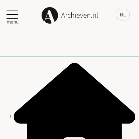
NL
menu