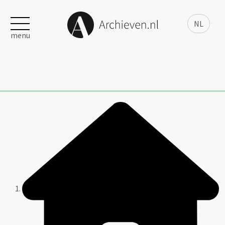
NL
menu