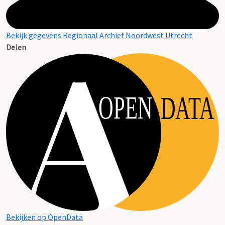
Bekijk gegevens Regionaal Archief Noordwest Utrecht
Delen
OPEN
DATA
Bekijken op OpenData