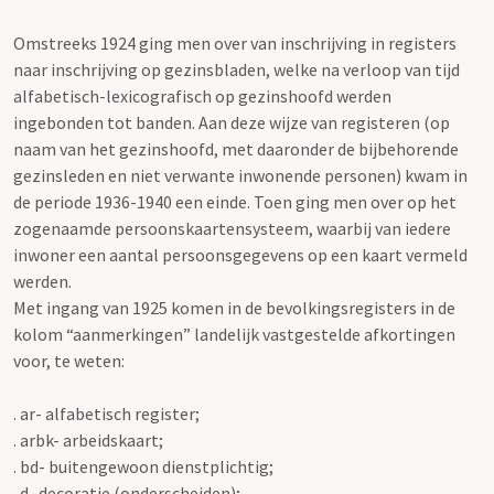
Omstreeks 1924 ging men over van inschrijving in registers
naar inschrijving op gezinsbladen, welke na verloop van tijd
alfabetisch-lexicografisch op gezinshoofd werden
ingebonden tot banden. Aan deze wijze van registeren (op
naam van het gezinshoofd, met daaronder de bijbehorende
gezinsleden en niet verwante inwonende personen) kwam in
de periode 1936-1940 een einde. Toen ging men over op het
zogenaamde persoonskaartensysteem, waarbij van iedere
inwoner een aantal persoonsgegevens op een kaart vermeld
werden.
Met ingang van 1925 komen in de bevolkingsregisters in de
kolom “aanmerkingen” landelijk vastgestelde afkortingen
voor, te weten:
. ar- alfabetisch register;
. arbk- arbeidskaart;
. bd- buitengewoon dienstplichtig;
. d- decoratie (onderscheiden);