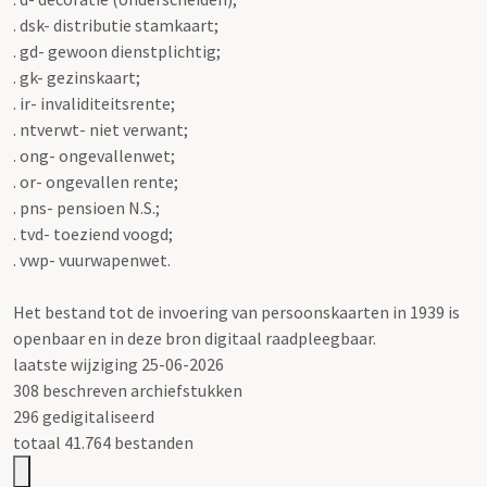
. dsk- distributie stamkaart;
. gd- gewoon dienstplichtig;
. gk- gezinskaart;
. ir- invaliditeitsrente;
. ntverwt- niet verwant;
. ong- ongevallenwet;
. or- ongevallen rente;
. pns- pensioen N.S.;
. tvd- toeziend voogd;
. vwp- vuurwapenwet.
Het bestand tot de invoering van persoonskaarten in 1939 is
openbaar en in deze bron digitaal raadpleegbaar.
laatste wijziging 25-06-2026
308 beschreven archiefstukken
296 gedigitaliseerd
totaal 41.764 bestanden