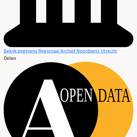
Bekijk gegevens Regionaal Archief Noordwest Utrecht
Delen
OPEN
DATA