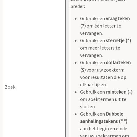
breder:
Gebruik een
vraagteken
(?)
om één letter te
vervangen.
Gebruik een
sterretje (*)
om meer letters te
vervangen.
Gebruik een
dollarteken
($)
voor uw zoekterm
voor resultaten die op
elkaar lijken.
Gebruik een
minteken (-)
om zoektermen uit te
sluiten.
Gebruik een
Dubbele
aanhalingstekens (" ")
aan het begin en einde
van uw zoektermen om