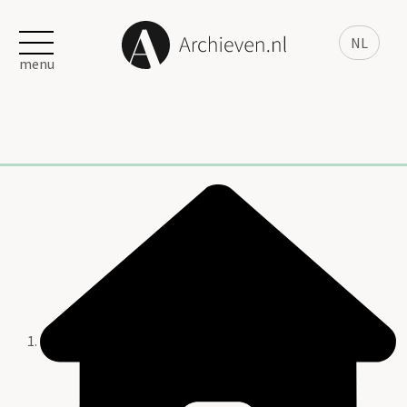
NL
menu