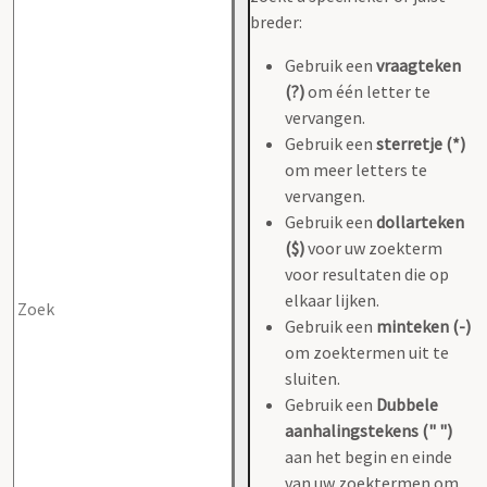
breder:
Gebruik een
vraagteken
(?)
om één letter te
vervangen.
Gebruik een
sterretje (*)
om meer letters te
vervangen.
Gebruik een
dollarteken
($)
voor uw zoekterm
voor resultaten die op
elkaar lijken.
Gebruik een
minteken (-)
om zoektermen uit te
sluiten.
Gebruik een
Dubbele
aanhalingstekens (" ")
aan het begin en einde
van uw zoektermen om