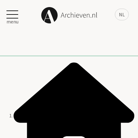
NL
menu