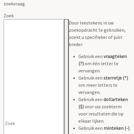
zoekvraag.
Zoek
Door leestekens in uw
zoekopdracht te gebruiken,
zoekt u specifieker of juist
breder:
Gebruik een
vraagteken
(?)
om één letter te
vervangen.
Gebruik een
sterretje (*)
om meer letters te
vervangen.
Gebruik een
dollarteken
($)
voor uw zoekterm
voor resultaten die op
elkaar lijken.
Gebruik een
minteken (-)