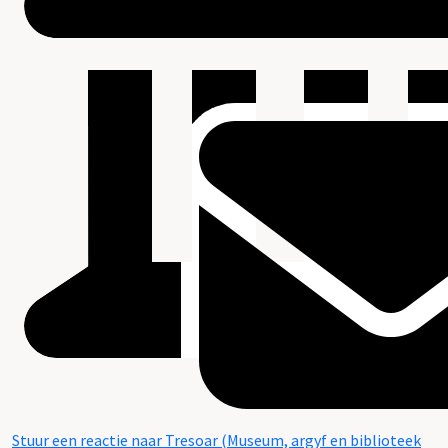
Stuur een reactie naar Tresoar (Museum, argyf en biblioteek