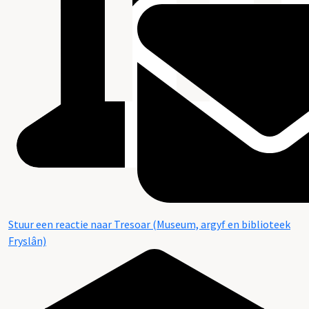
Stuur een reactie naar Tresoar (Museum, argyf en biblioteek
Fryslân)