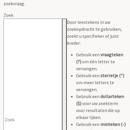
zoekvraag.
Zoek
Door leestekens in uw
zoekopdracht te gebruiken,
zoekt u specifieker of juist
breder:
Gebruik een
vraagteken
(?)
om één letter te
vervangen.
Gebruik een
sterretje (*)
om meer letters te
vervangen.
Gebruik een
dollarteken
($)
voor uw zoekterm
voor resultaten die op
elkaar lijken.
Gebruik een
minteken (-)