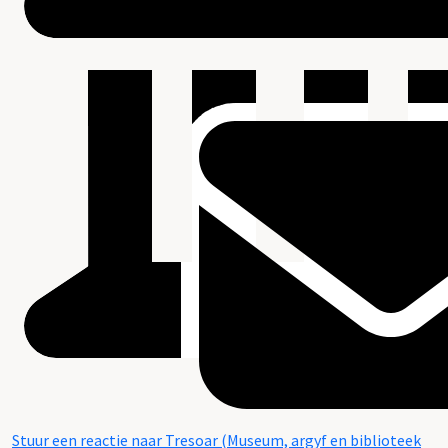
Stuur een reactie naar Tresoar (Museum, argyf en biblioteek