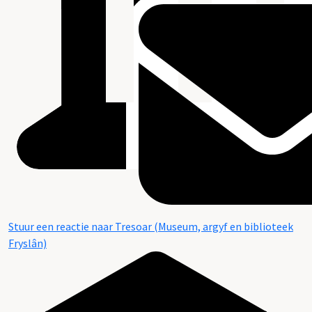
Stuur een reactie naar Tresoar (Museum, argyf en biblioteek
Fryslân)