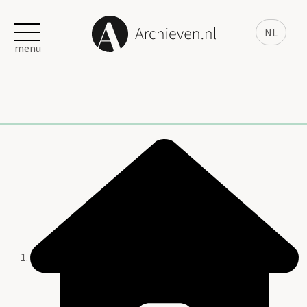
NL
menu