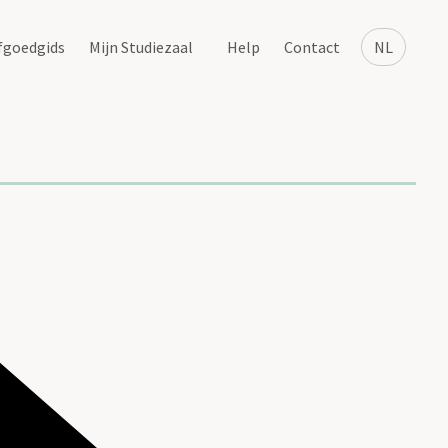
fgoedgids
Mijn Studiezaal
Help
Contact
NL