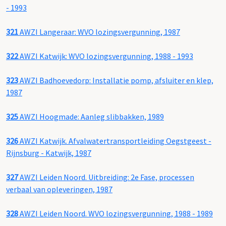
- 1993
321
AWZI Langeraar: WVO lozingsvergunning, 1987
322
AWZI Katwijk: WVO lozingsvergunning, 1988 - 1993
323
AWZI Badhoevedorp: Installatie pomp, afsluiter en klep,
1987
325
AWZI Hoogmade: Aanleg slibbakken, 1989
326
AWZI Katwijk. Afvalwatertransportleiding Oegstgeest -
Rijnsburg - Katwijk, 1987
327
AWZI Leiden Noord. Uitbreiding: 2e Fase, processen
verbaal van opleveringen, 1987
328
AWZI Leiden Noord. WVO lozingsvergunning, 1988 - 1989