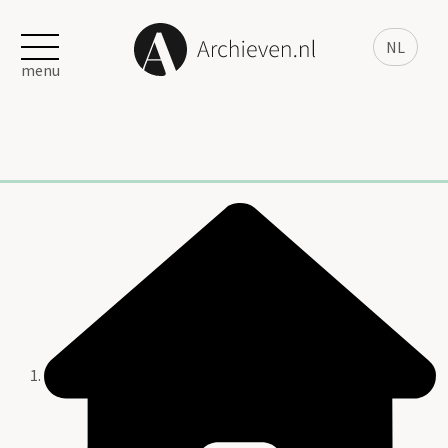
NL
menu