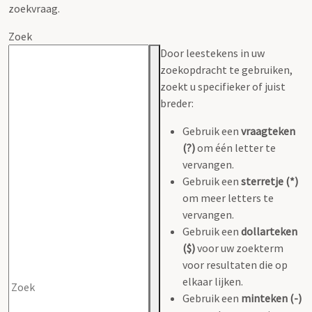
zoekvraag.
Zoek
Door leestekens in uw
zoekopdracht te gebruiken,
zoekt u specifieker of juist
breder:
Gebruik een
vraagteken
(?)
om één letter te
vervangen.
Gebruik een
sterretje (*)
om meer letters te
vervangen.
Gebruik een
dollarteken
($)
voor uw zoekterm
voor resultaten die op
elkaar lijken.
Gebruik een
minteken (-)