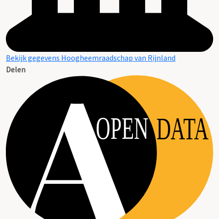
Bekijk gegevens Hoogheemraadschap van Rijnland
Delen
OPEN
DATA