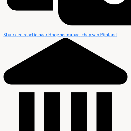
Stuur een reactie naar Hoogheemraadschap van Rijnland