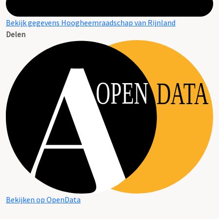
Bekijk gegevens Hoogheemraadschap van Rijnland
Delen
OPEN
DATA
Bekijken op OpenData