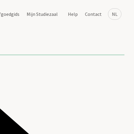
fgoedgids
Mijn Studiezaal
Help
Contact
NL