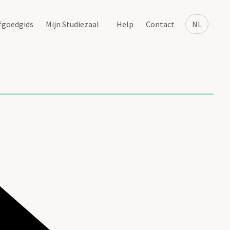
fgoedgids
Mijn Studiezaal
Help
Contact
NL