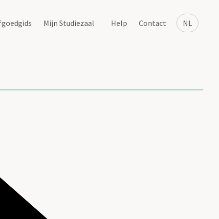
fgoedgids
Mijn Studiezaal
Help
Contact
NL