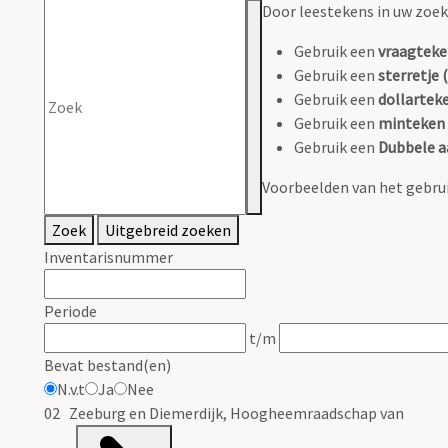
Door leestekens in uw zoeko
Gebruik een
vraagteke
Gebruik een
sterretje (
Gebruik een
dollarteke
Gebruik een
minteken 
Gebruik een
Dubbele a
Voorbeelden van het gebrui
Zoek
Uitgebreid zoeken
Inventarisnummer
Periode
t/m
Bevat bestand(en)
N.v.t
Ja
Nee
02 Zeeburg en Diemerdijk, Hoogheemraadschap van