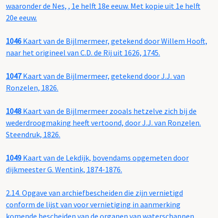
waaronder de Nes, , 1e helft 18e eeuw. Met kopie uit 1e helft
20e eeuw.
1046
Kaart van de Bijlmermeer, getekend door Willem Hooft,
naar het origineel van C.D. de Rij uit 1626, 1745.
1047
Kaart van de Bijlmermeer, getekend door J.J. van
Ronzelen, 1826.
1048
Kaart van de Bijlmermeer zooals hetzelve zich bij de
wederdroogmaking heeft vertoond, door J.J. van Ronzelen.
Steendruk, 1826.
1049
Kaart van de Lekdijk, bovendams opgemeten door
dijkmeester G. Wentink, 1874-1876.
2.14.
Opgave van archiefbescheiden die zijn vernietigd
conform de lijst van voor vernietiging in aanmerking
komende bescheiden van de organen van waterschappen