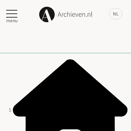
NL
menu