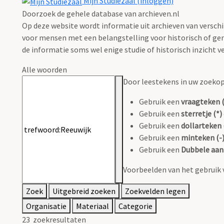
Mijn Studiezaal (inloggen)
Doorzoek de gehele database van archieven.nl
Op deze website wordt informatie uit archieven van verschi
voor mensen met een belangstelling voor historisch of gen
de informatie soms wel enige studie of historisch inzicht ve
Alle woorden
Door leestekens in uw zoekopd
Gebruik een
vraagteken (
Gebruik een
sterretje (*)
Gebruik een
dollarteken 
Gebruik een
minteken (-
Gebruik een
Dubbele aanh
Voorbeelden van het gebruik 
Zoek
Uitgebreid zoeken
Zoekvelden legen
Organisatie
Materiaal
Categorie
23
zoekresultaten