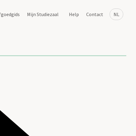
fgoedgids
Mijn Studiezaal
Help
Contact
NL