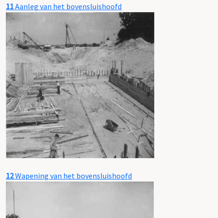
11
Aanleg van het bovensluishoofd
12
Wapening van het bovensluishoofd