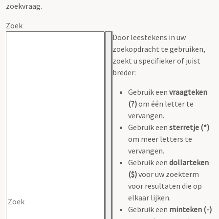
zoekvraag.
Zoek
Door leestekens in uw
zoekopdracht te gebruiken,
zoekt u specifieker of juist
breder:
Gebruik een
vraagteken
(?)
om één letter te
vervangen.
Gebruik een
sterretje (*)
om meer letters te
vervangen.
Gebruik een
dollarteken
($)
voor uw zoekterm
voor resultaten die op
elkaar lijken.
Gebruik een
minteken (-)