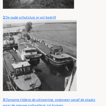
2
De oude schutsluis in vol bedrijf
3
Opname tijdens de uitvoering, ongeveer vanaf de plaats
waar de nieuwe ophaalbug zal komen