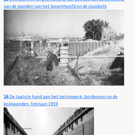
van de wanden van het bovenhoofd en de sluiskolk
16
De laatste hand aan het betonwerk, bordessen op de
kolkwanden, februari 1959