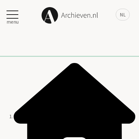
NL
menu