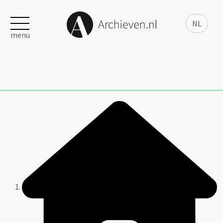
NL
menu