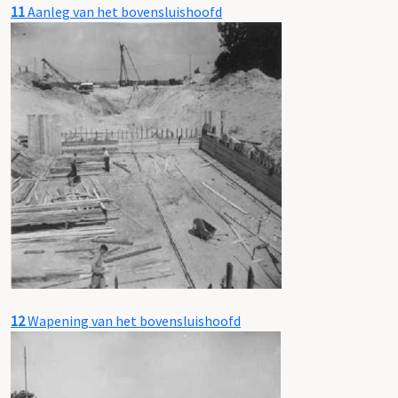
11
Aanleg van het bovensluishoofd
12
Wapening van het bovensluishoofd