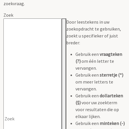
zoekvraag.
Zoek
Door leestekens in uw
zoekopdracht te gebruiken,
zoekt u specifieker of juist
breder:
Gebruik een
vraagteken
(?)
om één letter te
vervangen.
Gebruik een
sterretje (*)
om meer letters te
vervangen.
Gebruik een
dollarteken
($)
voor uw zoekterm
voor resultaten die op
elkaar lijken.
Gebruik een
minteken (-)