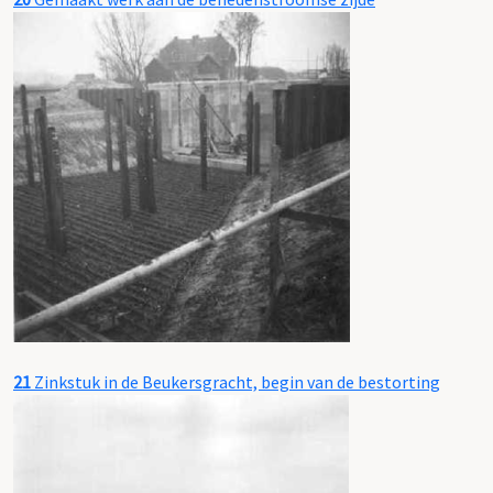
21
Zinkstuk in de Beukersgracht, begin van de bestorting