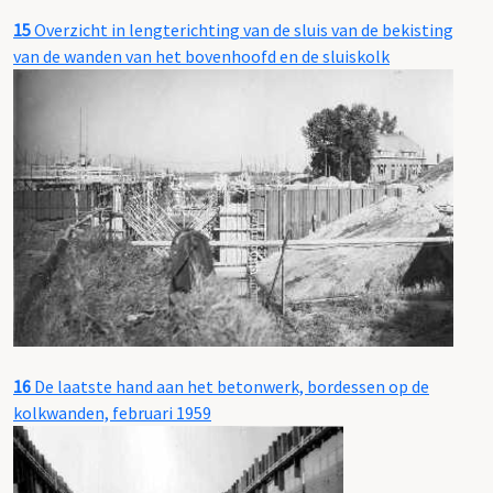
15
Overzicht in lengterichting van de sluis van de bekisting
van de wanden van het bovenhoofd en de sluiskolk
16
De laatste hand aan het betonwerk, bordessen op de
kolkwanden, februari 1959