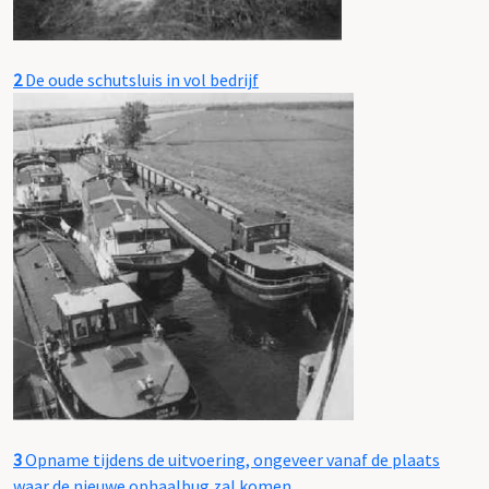
2
De oude schutsluis in vol bedrijf
3
Opname tijdens de uitvoering, ongeveer vanaf de plaats
waar de nieuwe ophaalbug zal komen