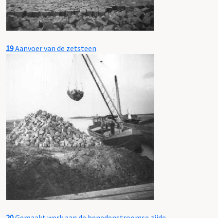
19
Aanvoer van de zetsteen
20
Gemaakt werk aan de benedenstroomse zijde