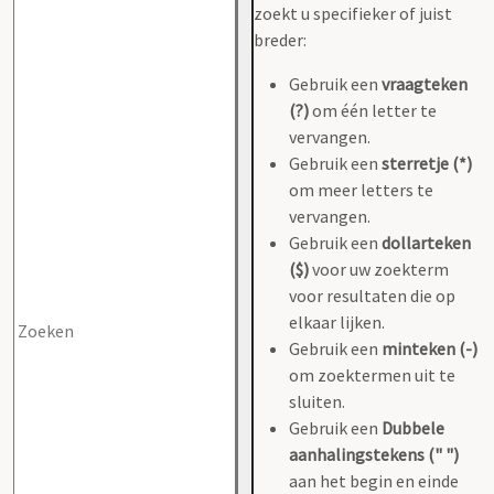
zoekt u specifieker of juist
breder:
Gebruik een
vraagteken
(?)
om één letter te
vervangen.
Gebruik een
sterretje (*)
om meer letters te
vervangen.
Gebruik een
dollarteken
($)
voor uw zoekterm
voor resultaten die op
elkaar lijken.
Gebruik een
minteken (-)
om zoektermen uit te
sluiten.
Gebruik een
Dubbele
aanhalingstekens (" ")
aan het begin en einde