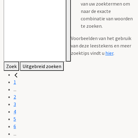
van uw zoektermen om
naar de exacte
combinatie van woorden
te zoeken.
Voorbeelden van het gebruik
van deze leestekens en meer
zoektips vindt u
hier
.
Zoek
Uitgebreid zoeken
1
...
2
3
4
5
6
...