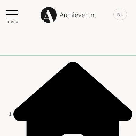
NL
menu