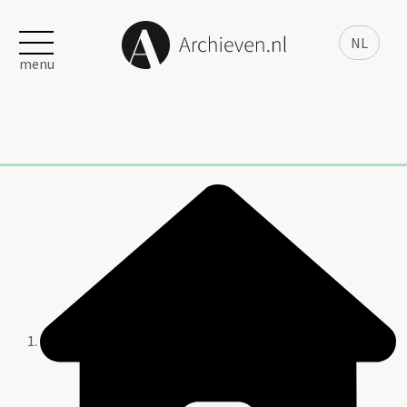
NL
menu