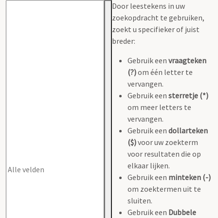
Door leestekens in uw
zoekopdracht te gebruiken,
zoekt u specifieker of juist
breder:
Gebruik een
vraagteken
(?)
om één letter te
vervangen.
Gebruik een
sterretje (*)
om meer letters te
vervangen.
Gebruik een
dollarteken
($)
voor uw zoekterm
voor resultaten die op
elkaar lijken.
Gebruik een
minteken (-)
om zoektermen uit te
sluiten.
Gebruik een
Dubbele