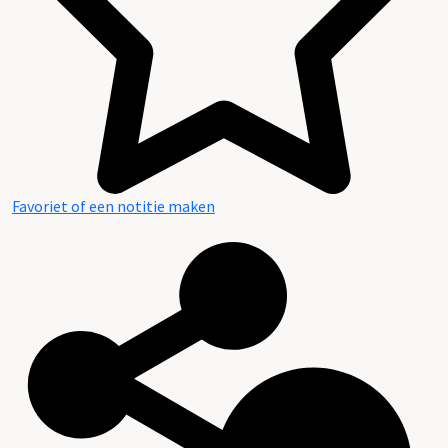
Favoriet of een notitie maken