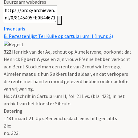
Duurzaam webadres
Inventaris
B. Regestenlijst Ter Kuile op cartularium II (inv.nr. 2)
322
Henrick van der Ae, schout op Almelervene, oorkondt dat
Henrick Egbert Wysse en zijn vrouw Ffenne hebben verkocht
aan Bernt Stockelman een rente van 2 mud winterrogge
Almeler maat uit hun 6 akkers land aldaar, en dat verkopers
die rente met hand en mond geleverd hebben onder belofte
van vrijwaring.
Hs. : Afschrift in Cartularium II, fol. 211 vs. (blz. 422), in het
archief van het klooster Sibculo.
Datering
:
1481 maart 21. Up s.Benedictusdach eens hilligen abts
Zie:
no. 323..