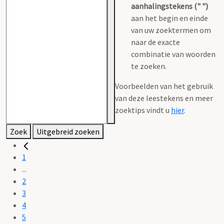
aanhalingstekens (" ")
aan het begin en einde
van uw zoektermen om
naar de exacte
combinatie van woorden
te zoeken.
Voorbeelden van het gebruik
van deze leestekens en meer
zoektips vindt u
hier
.
Zoek
Uitgebreid zoeken
1
...
2
3
4
5