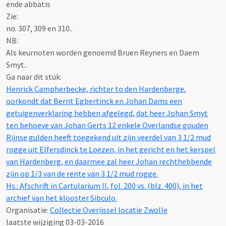
ende abbatis
Zie:
no. 307, 309 en 310..
NB
:
Als keurnoten worden genoemd Bruen Reyners en Daem
Smyt..
Ga naar dit stuk:
Henrick Campherbecke, richter to den Hardenberge,
oorkondt dat Bernt Egbertinck en Johan Dams een
getuigenverklaring hebben afgelegd, dat heer Johan Smyt
ten behoeve van Johan Gerts 12 enkele Overlandse gouden
Rijnse gulden heeft toegekend uit zijn veerdel van 3 1/2 mud
rogge uit Elfersdinck te Loezen, in het gericht en het kerspel
van Hardenberg, en daarmee zal heer Johan rechthebbende
zijn op 1/3 van de rente van 3 1/2 mud rogge.
Hs.: Afschrift in Cartularium II, fol. 200 vs. (blz. 400), in het
archief van het klooster Sibculo.
Organisatie:
Collectie Overijssel locatie Zwolle
laatste wijziging 03-03-2016