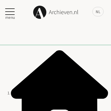
NL
menu