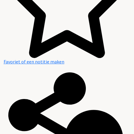
Favoriet of een notitie maken