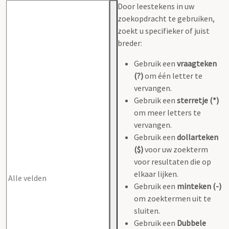
Door leestekens in uw
zoekopdracht te gebruiken,
zoekt u specifieker of juist
breder:
Gebruik een
vraagteken
(?)
om één letter te
vervangen.
Gebruik een
sterretje (*)
om meer letters te
vervangen.
Gebruik een
dollarteken
($)
voor uw zoekterm
voor resultaten die op
elkaar lijken.
Gebruik een
minteken (-)
om zoektermen uit te
sluiten.
Gebruik een
Dubbele