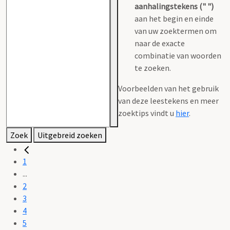
aanhalingstekens (" ")
aan het begin en einde
van uw zoektermen om
naar de exacte
combinatie van woorden
te zoeken.
Voorbeelden van het gebruik
van deze leestekens en meer
zoektips vindt u
hier
.
Zoek
Uitgebreid zoeken
1
...
2
3
4
5