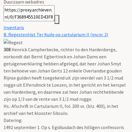
Duurzaam webadres
Inventaris
B. Regestenlijst Ter Kuile op cartularium II (inv.nr. 2)
308
Henrick Campherbecke, richter to den Hardenberge,
oorkondt dat Bernt Egbertinck en Johan Dams een
getuigenverklaring hebben afgelegd, dat heer Johan Smyt
ten behoeve van Johan Gerts 12 enkele Overlandse gouden
Rijnse gulden heeft toegekend uit zijn veerdel van 3 1/2 mud
rogge uit Elfersdinck te Loezen, in het gericht en het kerspel
van Hardenberg, en daarmee zal heer Johan rechthebbende
zijn op 1/3 van de rente van 3 1/2 mud rogge.
Hs.: Afschrift in Cartularium II, fol. 200 vs. (blz. 400), in het
archief van het klooster Sibculo.
Datering
:
1492 september 1. Op s. Egidiusdach des hilligen confessoris