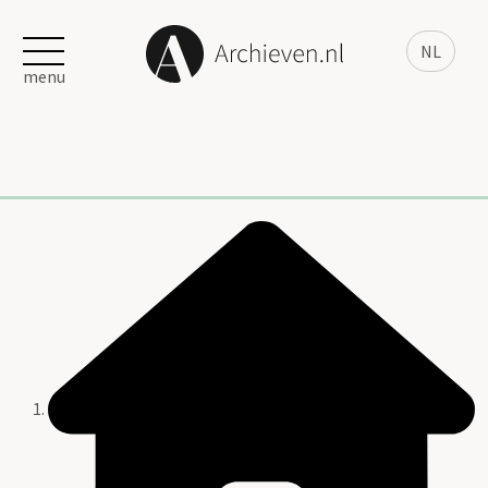
NL
menu