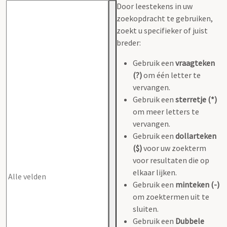
Door leestekens in uw
zoekopdracht te gebruiken,
zoekt u specifieker of juist
breder:
Gebruik een
vraagteken
(?)
om één letter te
vervangen.
Gebruik een
sterretje (*)
om meer letters te
vervangen.
Gebruik een
dollarteken
($)
voor uw zoekterm
voor resultaten die op
elkaar lijken.
Gebruik een
minteken (-)
om zoektermen uit te
sluiten.
Gebruik een
Dubbele