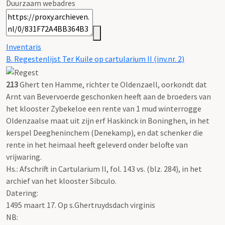
Duurzaam webadres
Inventaris
B. Regestenlijst Ter Kuile op cartularium II (inv.nr. 2)
213
Ghert ten Hamme, richter te Oldenzaell, oorkondt dat
Arnt van Bevervoerde geschonken heeft aan de broeders van
het klooster Zybekeloe een rente van 1 mud winterrogge
Oldenzaalse maat uit zijn erf Haskinck in Boninghen, in het
kerspel Deegheninchem (Denekamp), en dat schenker die
rente in het heimaal heeft geleverd onder belofte van
vrijwaring.
Hs.: Afschrift in Cartularium II, fol. 143 vs. (blz. 284), in het
archief van het klooster Sibculo.
Datering
:
1495 maart 17. Op s.Ghertruydsdach virginis
NB
: