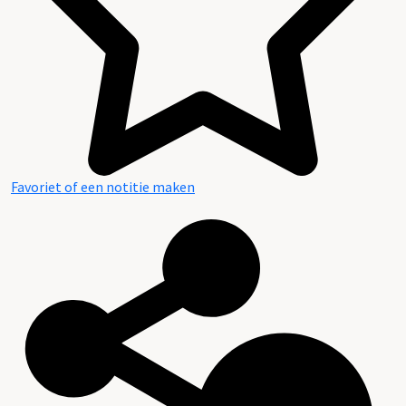
Favoriet of een notitie maken