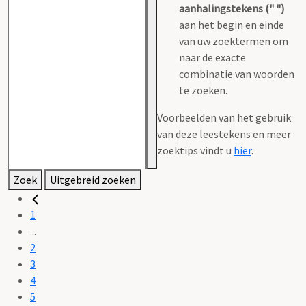
aanhalingstekens (" ")
aan het begin en einde
van uw zoektermen om
naar de exacte
combinatie van woorden
te zoeken.
Voorbeelden van het gebruik
van deze leestekens en meer
zoektips vindt u
hier
.
Zoek
Uitgebreid zoeken
1
...
2
3
4
5