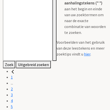
aanhalingstekens (" ")
aan het begin en einde
van uw zoektermen om
naar de exacte
combinatie van woorden
te zoeken.
Voorbeelden van het gebruik
van deze leestekens en meer
zoektips vindt u
hier
.
Zoek
Uitgebreid zoeken
1
...
2
3
4
5