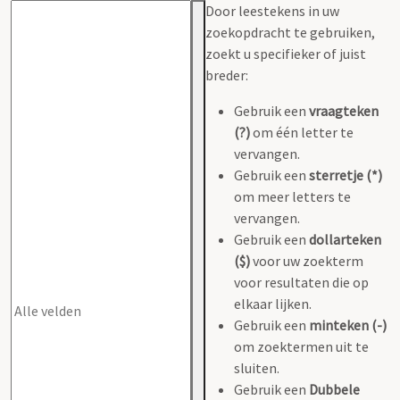
Door leestekens in uw
zoekopdracht te gebruiken,
zoekt u specifieker of juist
breder:
Gebruik een
vraagteken
(?)
om één letter te
vervangen.
Gebruik een
sterretje (*)
om meer letters te
vervangen.
Gebruik een
dollarteken
($)
voor uw zoekterm
voor resultaten die op
elkaar lijken.
Gebruik een
minteken (-)
om zoektermen uit te
sluiten.
Gebruik een
Dubbele