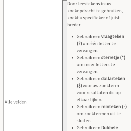
Door leestekens in uw
zoekopdracht te gebruiken,
zoekt u specifieker of juist
breder:
Gebruik een
vraagteken
(?)
om één letter te
vervangen.
Gebruik een
sterretje (*)
om meer letters te
vervangen.
Gebruik een
dollarteken
($)
voor uw zoekterm
voor resultaten die op
elkaar lijken.
Gebruik een
minteken (-)
om zoektermen uit te
sluiten.
Gebruik een
Dubbele