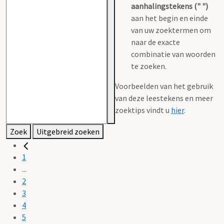
aanhalingstekens (" ")
aan het begin en einde
van uw zoektermen om
naar de exacte
combinatie van woorden
te zoeken.
Voorbeelden van het gebruik
van deze leestekens en meer
zoektips vindt u
hier
.
Zoek
Uitgebreid zoeken
1
...
2
3
4
5