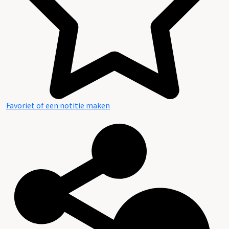
Favoriet of een notitie maken