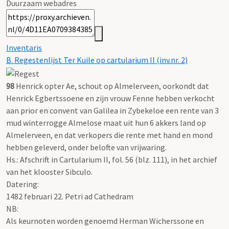
Duurzaam webadres
Inventaris
B. Regestenlijst Ter Kuile op cartularium II (inv.nr. 2)
98
Henrick opter Ae, schout op Almelerveen, oorkondt dat
Henrick Egbertssoene en zijn vrouw Fenne hebben verkocht
aan prior en convent van Galilea in Zybekeloe een rente van 3
mud winterrogge Almelose maat uit hun 6 akkers land op
Almelerveen, en dat verkopers die rente met hand en mond
hebben geleverd, onder belofte van vrijwaring.
Hs.: Afschrift in Cartularium II, fol. 56 (blz. 111), in het archief
van het klooster Sibculo.
Datering
:
1482 februari 22. Petri ad Cathedram
NB
:
Als keurnoten worden genoemd Herman Wicherssone en