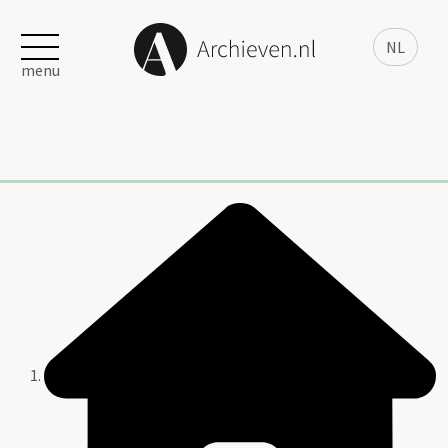
NL
menu