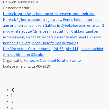
Henrick Pouwelssone..
Ga naar dit stuk:
Henrick opter Ae, schout op Almelerveen, oorkondt dat
Henrick Egbertssoene en zijn vrouw Fenne hebben verkocht
aan prior en convent van Galilea in Zybekeloe een rente van 3
mud winterrogge Almelose maat uit hun 6 akkers land op
Almelerveen, en dat verkopers die rente met hand en mond
hebben geleverd, onder belofte van vrijwaring.
Hs.: Afschrift in Cartularium II, fol. 56 (blz. 111), in het archief
van het klooster Sibculo.
Organisatie:
Collectie Overijssel locatie Zwolle
laatste wijziging 29-05-2019
1
...
2