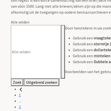
Een regest is een korte samenvatting van een brief/akte
van vóór 1500. Lang niet alle brieven/akten zijn op die m
afkomstig uit de toegangen op oudere bestuursarchieven en 
Alle velden
Door leestekens in uw zoeko
Gebruik een
vraagteke
Gebruik een
sterretje (
Gebruik een
dollarteke
Gebruik een
minteken 
Gebruik een
Dubbele a
Voorbeelden van het gebrui
Zoek
Uitgebreid zoeken
1
...
2