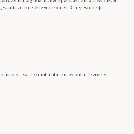
rden over het algemeen alleen gemaakt van brieven/akten
g waarin ze in de akte voorkomen. De regesten zijn
om naar de exacte combinatie van woorden te zoeken.