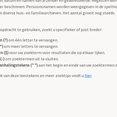
 met datum en namen van afzender en geadresseerde. Regesten wo
anier beschreven. Persoonsnamen worden weergegeven in de spellin
diverse huis- en familiearchieven. Het aantal groeit nog steeds.
pdracht te gebruiken, zoekt u specifieker of juist breder:
n (?)
om één letter te vervangen.
*)
om meer letters te vervangen.
n ($)
voor uw zoekterm voor resultaten die op elkaar lijken.
(-)
om zoektermen uit te sluiten.
anhalingstekens (" ")
aan het begin en einde van uw zoektermen 
k van deze leestekens en meer zoektips vindt u
hier
.