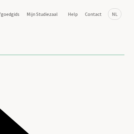
fgoedgids
Mijn Studiezaal
Help
Contact
NL