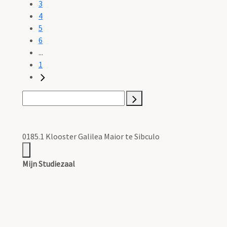
3
4
5
6
...
1
0185.1 Klooster Galilea Maior te Sibculo
Mijn Studiezaal