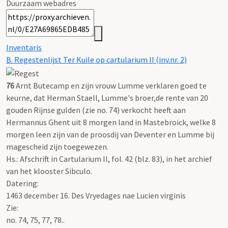
Duurzaam webadres
Inventaris
B. Regestenlijst Ter Kuile op cartularium II (inv.nr. 2)
76
Arnt Butecamp en zijn vrouw Lumme verklaren goed te
keurne, dat Herman Staell, Lumme's broer,de rente van 20
gouden Rijnse gulden (zie no. 74) verkocht heeft aan
Hermannus Ghent uit 8 morgen land in Mastebroick, welke 8
morgen leen zijn van de proosdij van Deventer en Lumme bij
magescheid zijn toegewezen.
Hs.: Afschrift in Cartularium II, fol. 42 (blz. 83), in het archief
van het klooster Sibculo.
Datering
:
1463 december 16. Des Vryedages nae Lucien virginis
Zie:
no. 74, 75, 77, 78..