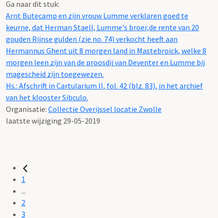
Ga naar dit stuk:
Arnt Butecamp en zijn vrouw Lumme verklaren goed te
keurne, dat Herman Staell, Lumme's broer,de rente van 20
gouden Rijnse gulden (zie no. 74) verkocht heeft aan
Hermannus Ghent uit 8 morgen land in Mastebroick, welke 8
morgen leen zijn van de proosdij van Deventer en Lumme bij
magescheid zijn toegewezen.
Hs.: Afschrift in Cartularium II, fol. 42 (blz. 83), in het archief
van het klooster Sibculo.
Organisatie:
Collectie Overijssel locatie Zwolle
laatste wijziging 29-05-2019
1
...
2
3