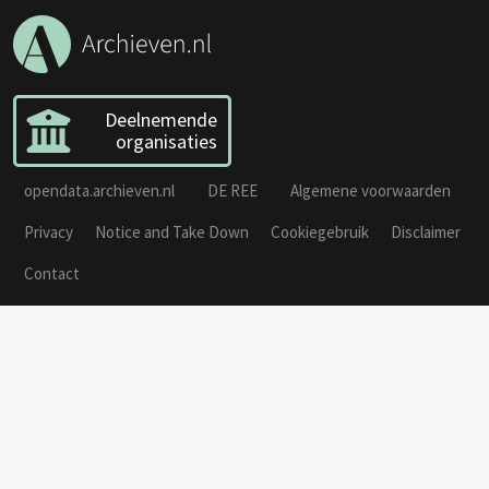
Deelnemende
organisaties
opendata.archieven.nl
DE REE
Algemene voorwaarden
Privacy
Notice and Take Down
Cookiegebruik
Disclaimer
Contact