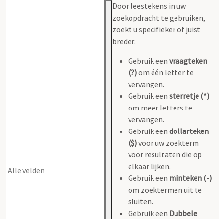
Door leestekens in uw
zoekopdracht te gebruiken,
zoekt u specifieker of juist
breder:
Gebruik een
vraagteken
(?)
om één letter te
vervangen.
Gebruik een
sterretje (*)
om meer letters te
vervangen.
Gebruik een
dollarteken
($)
voor uw zoekterm
voor resultaten die op
elkaar lijken.
Gebruik een
minteken (-)
om zoektermen uit te
sluiten.
Gebruik een
Dubbele