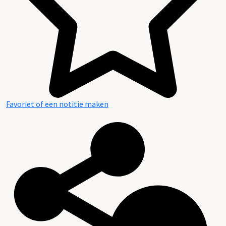
Favoriet of een notitie maken