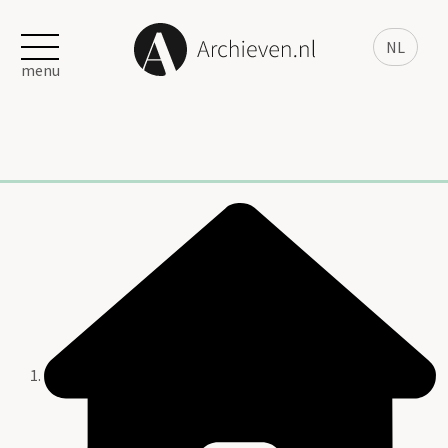
NL
menu