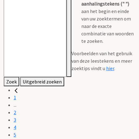
aanhalingstekens (" ")
aan het begin en einde
van uw zoektermen om
naar de exacte
combinatie van woorden
te zoeken.
Voorbeelden van het gebruik
van deze leestekens en meer
zoektips vindt u
hier
.
Zoek
Uitgebreid zoeken
1
...
2
3
4
5