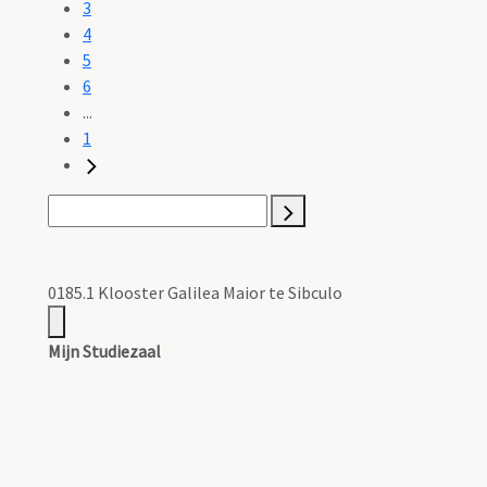
3
4
5
6
...
1
0185.1 Klooster Galilea Maior te Sibculo
Mijn Studiezaal