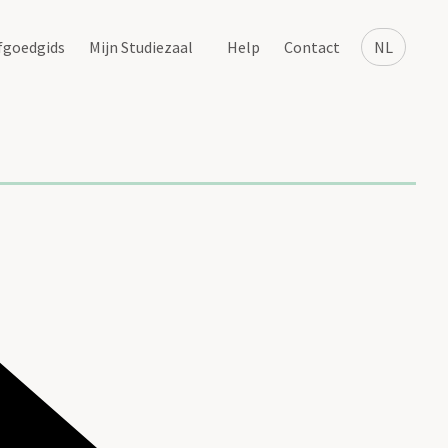
fgoedgids
Mijn Studiezaal
Help
Contact
NL