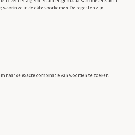
rden over het algemeen alleen gemaakt van brieven/akten
g waarin ze in de akte voorkomen. De regesten zijn
om naar de exacte combinatie van woorden te zoeken.