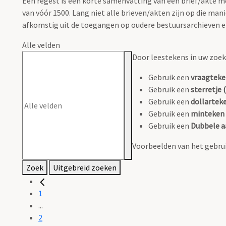
Een regest is een korte samenvatting van een brief/akte
van vóór 1500. Lang niet alle brieven/akten zijn op die m
afkomstig uit de toegangen op oudere bestuursarchieven en 
Alle velden
Door leestekens in uw zoeko
Gebruik een
vraagteke
Gebruik een
sterretje (
Gebruik een
dollarteke
Gebruik een
minteken 
Gebruik een
Dubbele a
Voorbeelden van het gebrui
Zoek
Uitgebreid zoeken
1
...
2