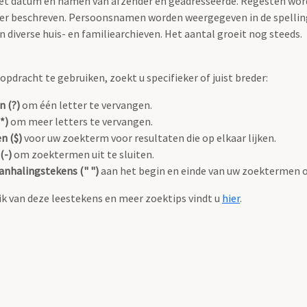
 met datum en namen van afzender en geadresseerde. Regesten wo
anier beschreven. Persoonsnamen worden weergegeven in de spellin
diverse huis- en familiearchieven. Het aantal groeit nog steeds.
pdracht te gebruiken, zoekt u specifieker of juist breder:
n (?)
om één letter te vervangen.
*)
om meer letters te vervangen.
n ($)
voor uw zoekterm voor resultaten die op elkaar lijken.
(-)
om zoektermen uit te sluiten.
anhalingstekens (" ")
aan het begin en einde van uw zoektermen 
k van deze leestekens en meer zoektips vindt u
hier
.