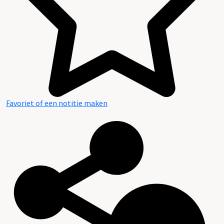
Favoriet of een notitie maken