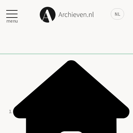
NL
menu