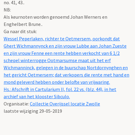
no. 41, 43..
NB
:
Als keurnoten worden genoemd Johan Werners en
Enghelbert Brune..
Ga naar dit stuk:
Wessel Peperlaken, richter te Oetmersem, oorkondt dat
Ghert Wichmannynck en zijn vrouw Lubbe aan Johan Zueste
en zijn vrouw Fenne een rente hebben verkocht van 6 1/2
schepel winterrogge Ootmarsumse maat uit het erf
Wichmanninck, gelegen in de buurschap Nortdornynghen en
het gericht Oetmersem; dat verkopers die rente met hand en
mond geleverd hebben onder belofte van vrijwaring.
Hs.: Afschrift in Cartularium II, fol. 22 vs. (blz. 44), in het
archief van het klooster Sibculo.
Organisatie:
Collectie Overijssel locatie Zwolle
laatste wijziging 29-05-2019