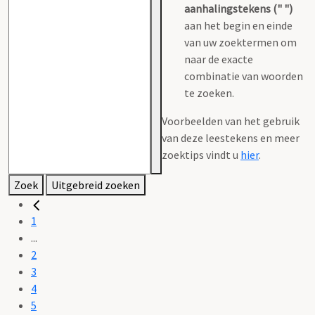
aanhalingstekens (" ")
aan het begin en einde
van uw zoektermen om
naar de exacte
combinatie van woorden
te zoeken.
Voorbeelden van het gebruik
van deze leestekens en meer
zoektips vindt u
hier
.
Zoek
Uitgebreid zoeken
1
...
2
3
4
5