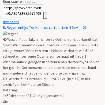
Duurzaam webadres
Inventaris
B. Regestenlijst Ter Kuile op cartularium II (inv.nr. 2)
40
Wessel Peperlaken, richter te Oetmersem, oorkondt dat
Ghert Wichmannynck en zijn vrouw Lubbe aan Johan Zueste
en zijn vrouw Fenne een rente hebben verkocht van 6 1/2
schepel winterrogge Ootmarsumse maat uit het erf
Wichmanninck, gelegen in de buurschap Nortdornynghen en
het gericht Oetmersem; dat verkopers die rente met hand en
mond geleverd hebben onder belofte van vrijwaring.
Hs.: Afschrift in Cartularium II, fol. 22 vs. (blz. 44), in het
archief van het klooster Sibculo.
Datering
:
1452 december 31. Op Nyenjaersavent
Zie: