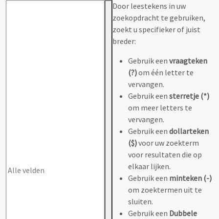
Door leestekens in uw
zoekopdracht te gebruiken,
zoekt u specifieker of juist
breder:
Gebruik een
vraagteken
(?)
om één letter te
vervangen.
Gebruik een
sterretje (*)
om meer letters te
vervangen.
Gebruik een
dollarteken
($)
voor uw zoekterm
voor resultaten die op
elkaar lijken.
Gebruik een
minteken (-)
om zoektermen uit te
sluiten.
Gebruik een
Dubbele