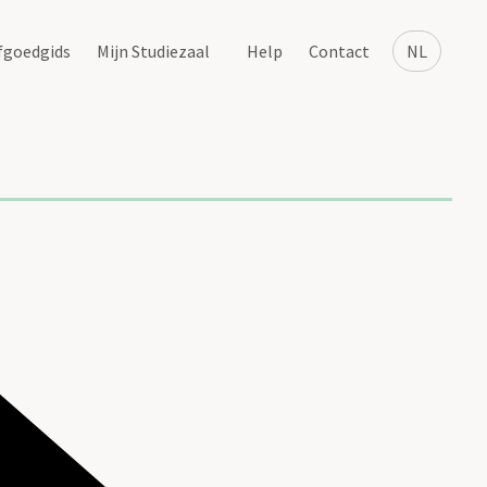
fgoedgids
Mijn Studiezaal
Help
Contact
NL