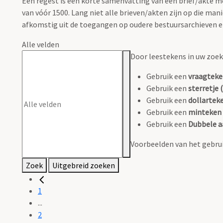
Een regest is een korte samenvatting van een brief/akte
van vóór 1500. Lang niet alle brieven/akten zijn op die m
afkomstig uit de toegangen op oudere bestuursarchieven en 
Alle velden
Door leestekens in uw zoeko
Gebruik een
vraagteke
Gebruik een
sterretje (
Gebruik een
dollarteke
Gebruik een
minteken 
Gebruik een
Dubbele a
Voorbeelden van het gebrui
Zoek
Uitgebreid zoeken
1
...
2