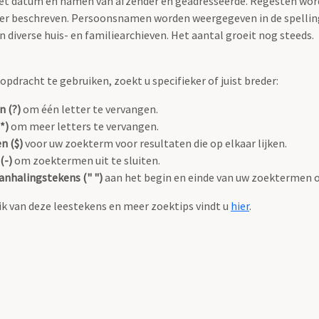
 met datum en namen van afzender en geadresseerde. Regesten wo
anier beschreven. Persoonsnamen worden weergegeven in de spellin
diverse huis- en familiearchieven. Het aantal groeit nog steeds.
pdracht te gebruiken, zoekt u specifieker of juist breder:
n (?)
om één letter te vervangen.
*)
om meer letters te vervangen.
n ($)
voor uw zoekterm voor resultaten die op elkaar lijken.
(-)
om zoektermen uit te sluiten.
anhalingstekens (" ")
aan het begin en einde van uw zoektermen 
k van deze leestekens en meer zoektips vindt u
hier
.