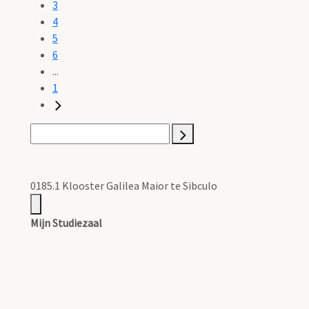
3
4
5
6
...
1
0185.1 Klooster Galilea Maior te Sibculo
Mijn Studiezaal