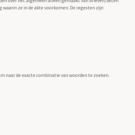
rden over het algemeen alleen gemaakt van brieven/akten
g waarin ze in de akte voorkomen. De regesten zijn
om naar de exacte combinatie van woorden te zoeken.