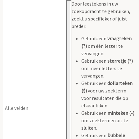
Door leestekens in uw
zoekopdracht te gebruiken,
zoekt u specifieker of juist
breder:
Gebruik een
vraagteken
(?)
om één letter te
vervangen.
Gebruik een
sterretje (*)
om meer letters te
vervangen.
Gebruik een
dollarteken
($)
voor uw zoekterm
voor resultaten die op
elkaar lijken.
Gebruik een
minteken (-)
om zoektermen uit te
sluiten.
Gebruik een
Dubbele