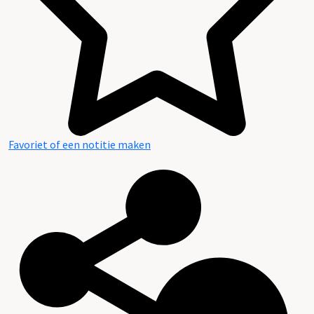
Favoriet of een notitie maken