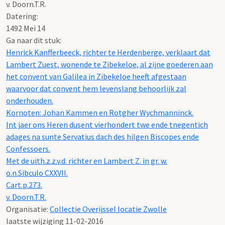
v. Doorn.T.R.
Datering
:
1492 Mei 14
Ga naar dit stuk:
Henrick Kanfferbeeck, richter te Herdenberge, verklaart dat
Lambert Zuest, wonende te Zibekeloe, al zijne goederen aan
het convent van Galilea in Zibekeloe heeft afgestaan
waarvoor dat convent hem levenslang behoorlijk zal
onderhouden.
Kornoten: Johan Kammen en Rotgher Wychmanninck.
Int jaer ons Heren dusent vierhondert twe ende tnegentich
adages na sunte Servatius dach des hilgen Biscopes ende
Confessoers.
Met de uith.z.z.v.d. richter en Lambert Z. in gr. w.
o.n.Sibculo CXXVII.
Cart.p.273.
v. Doorn.T.R.
Organisatie:
Collectie Overijssel locatie Zwolle
laatste wijziging 11-02-2016