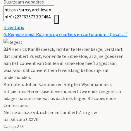
Duurzaam webadres
Inventaris
A. Regestenlijst Rutgers op charters en cartularium I (inv.nr. 1)
334
Henrick Kanfferbeeck, richter te Herdenberge, verklaart
dat Lambert Zuest, wonende te Zibekeloe, al zijne goederen
aan het convent van Galilea in Zibekeloe heeft afgestaan
waarvoor dat convent hem levenslang behoorlijk zal
onderhouden.
Kornoten: Johan Kammen en Rotgher Wychmanninck.
Int jaer ons Heren dusent vierhondert twe ende tnegentich
adages na sunte Servatius dach des hilgen Biscopes ende
Confessoers.
Met de uith.z.z.v.d. richter en Lambert Z. in gr. w.
o.n.Sibculo CXXVII.
Cart.p.273.