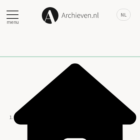
NL
menu