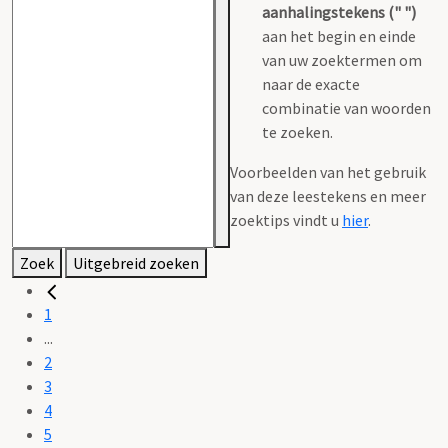
aanhalingstekens (" ")
aan het begin en einde
van uw zoektermen om
naar de exacte
combinatie van woorden
te zoeken.
Voorbeelden van het gebruik
van deze leestekens en meer
zoektips vindt u
hier
.
Zoek
Uitgebreid zoeken
1
...
2
3
4
5