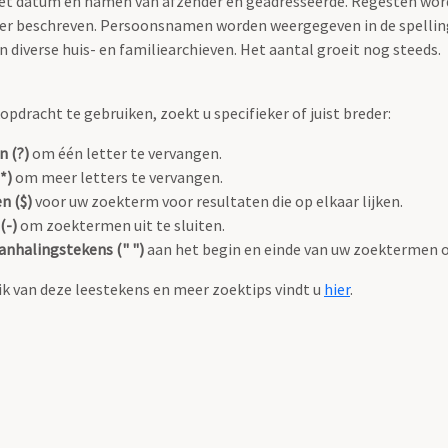
 met datum en namen van afzender en geadresseerde. Regesten wo
anier beschreven. Persoonsnamen worden weergegeven in de spellin
diverse huis- en familiearchieven. Het aantal groeit nog steeds.
pdracht te gebruiken, zoekt u specifieker of juist breder:
n (?)
om één letter te vervangen.
*)
om meer letters te vervangen.
n ($)
voor uw zoekterm voor resultaten die op elkaar lijken.
(-)
om zoektermen uit te sluiten.
anhalingstekens (" ")
aan het begin en einde van uw zoektermen 
k van deze leestekens en meer zoektips vindt u
hier
.