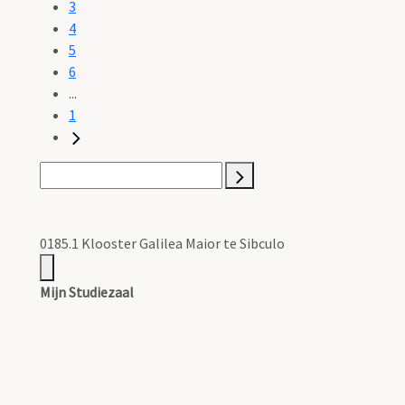
3
4
5
6
...
1
0185.1 Klooster Galilea Maior te Sibculo
Mijn Studiezaal