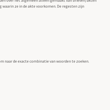
rden over het algemeen alleen gemaakt van brieven/akten
g waarin ze in de akte voorkomen. De regesten zijn
om naar de exacte combinatie van woorden te zoeken.