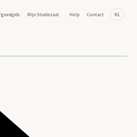
fgoedgids
Mijn Studiezaal
Help
Contact
NL