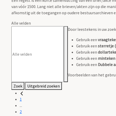
Een regest is een korte samenvatting van een brief/akte
van vóór 1500. Lang niet alle brieven/akten zijn op die m
afkomstig uit de toegangen op oudere bestuursarchieven en 
Alle velden
Door leestekens in uw zoeko
Gebruik een
vraagteke
Gebruik een
sterretje (
Gebruik een
dollarteke
Gebruik een
minteken 
Gebruik een
Dubbele a
Voorbeelden van het gebrui
Zoek
Uitgebreid zoeken
1
...
2