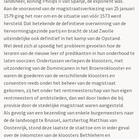
landsheer, koning Philips II van Spanje, dè exponent was.
Aan de vooravond van de magistraatsverkiezing van 25 januari
1579 ging het roer om en de situatie van vóór 1573 werd
hersteld. Dat betekende de definitieve overwinning van de
hervormingsgezinde partij en bracht de stad Zwolle
uiteindelijke ook definitief in het kamp van de Opstand.
Wel deed zich al spoedig het probleem gevoelen hoe de
leraren van de nieuwe leer of predikanten in hun onderhoud te
laten voorzien. Ondertussen verliepen de kloosters, met
uitzondering van de Dominicanen in het Broerenklooster en
waren de goederen van de verschillende kloosters en
conventen reeds onder het beheer van de magistraat
gekomen, zij het onder het rentmeesterschap van hun eigen
rentmeesters of ambtslieden, dan wel door lieden die bij
provisie door de stedelijke magistraat waren aangesteld.
Als gevolg van een bezending van enkele burgemeesters naar
de de landvoogd te Brussel, aartshertog Matthias van
Oostenrijk, stond deze laatste de stad toe om in ieder geval
over de inkomsten van de kloosters Bethlehem en