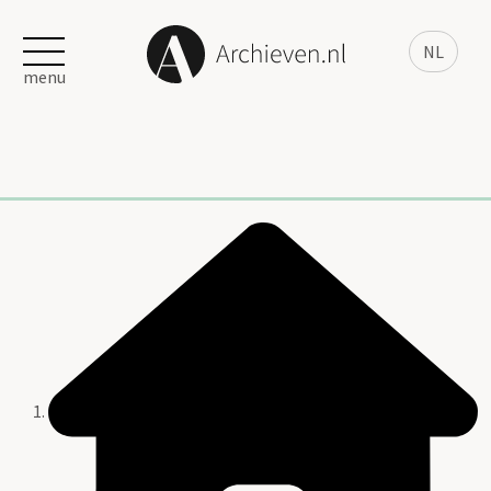
NL
menu