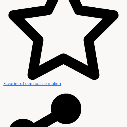
Favoriet of een notitie maken