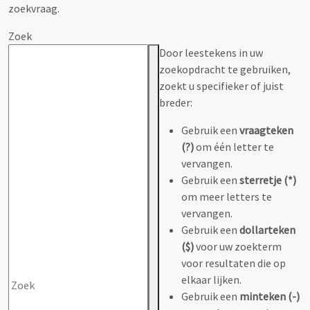
zoekvraag.
Zoek
Door leestekens in uw
zoekopdracht te gebruiken,
zoekt u specifieker of juist
breder:
Gebruik een
vraagteken
(?)
om één letter te
vervangen.
Gebruik een
sterretje (*)
om meer letters te
vervangen.
Gebruik een
dollarteken
($)
voor uw zoekterm
voor resultaten die op
elkaar lijken.
Gebruik een
minteken (-)