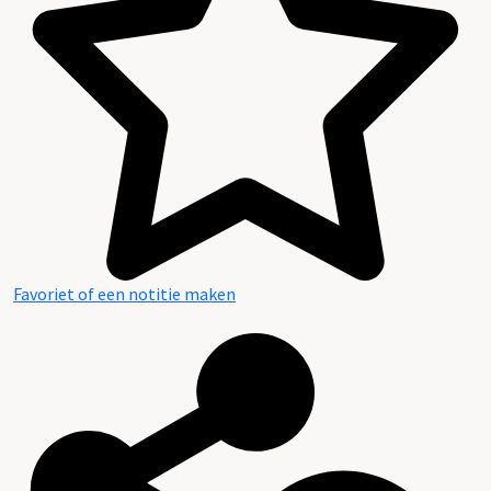
Favoriet of een notitie maken