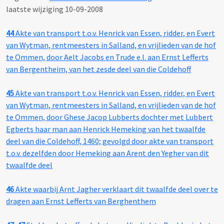
laatste wijziging 10-09-2008
44
Akte van transport t.o.v. Henrick van Essen, ridder, en Evert
van Wytman, rentmeesters in Salland, en vrijlieden van de hof
te Ommen, door Aelt Jacobs en Trude e.l. aan Ernst Lefferts
van Bergentheim, van het zesde deel van die Coldehoff
45
Akte van transport t.o.v. Henrick van Essen, ridder, en Evert
van Wytman, rentmeesters in Salland, en vrijlieden van de hof
te Ommen, door Ghese Jacop Lubberts dochter met Lubbert
Egberts haar man aan Henrick Hemeking van het twaalfde
deel van die Coldehoff, 1460; gevolgd door akte van transport
t.o.v. dezelfden door Hemeking aan Arent den Yegher van dit
twaalfde deel
46
Akte waarbij Arnt Jagher verklaart dit twaalfde deel over te
dragen aan Ernst Lefferts van Berghenthem