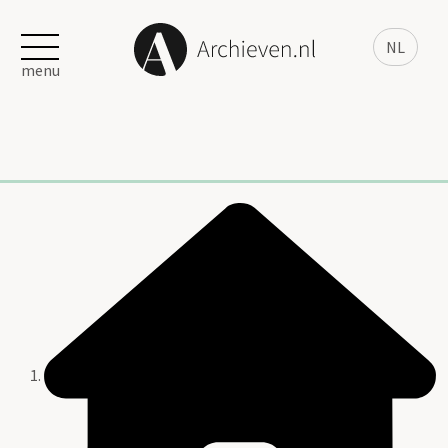
NL
menu