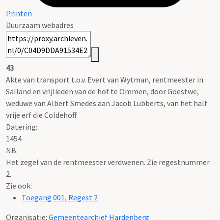
Printen
Duurzaam webadres
43
Akte van transport t.o.v. Evert van Wytman, rentmeester in
Salland en vrijlieden van de hof te Ommen, door Goestwe,
weduwe van Albert Smedes aan Jacob Lubberts, van het half
vrije erf die Coldehoff
Datering
:
1454
NB
:
Het zegel van de rentmeester verdwenen. Zie regestnummer
2.
Zie ook:
Toegang 001, Regest 2
Organisatie:
Gemeentearchief Hardenberg