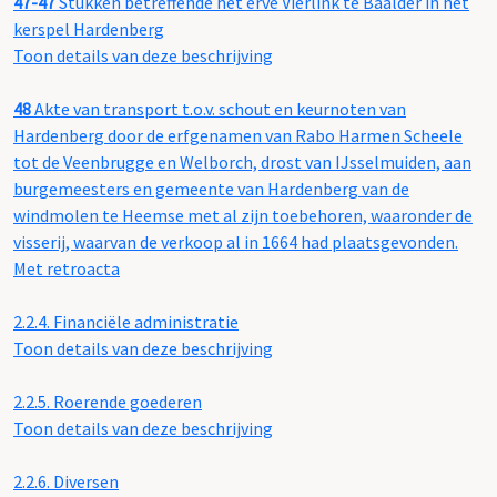
47-47
Stukken betreffende het erve Vierlink te Baalder in het
kerspel Hardenberg
Toon details van deze beschrijving
48
Akte van transport t.o.v. schout en keurnoten van
Hardenberg door de erfgenamen van Rabo Harmen Scheele
tot de Veenbrugge en Welborch, drost van IJsselmuiden, aan
burgemeesters en gemeente van Hardenberg van de
windmolen te Heemse met al zijn toebehoren, waaronder de
visserij, waarvan de verkoop al in 1664 had plaatsgevonden.
Met retroacta
2.2.4.
Financiële administratie
Toon details van deze beschrijving
2.2.5.
Roerende goederen
Toon details van deze beschrijving
2.2.6.
Diversen