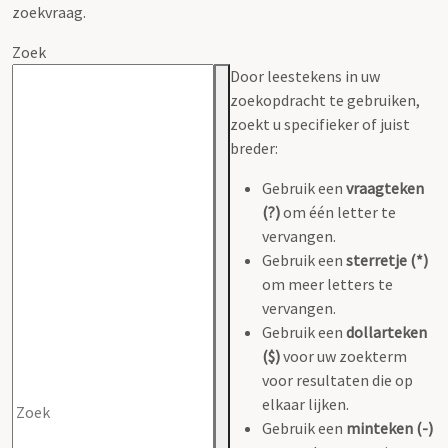
zoekvraag.
Zoek
Door leestekens in uw
zoekopdracht te gebruiken,
zoekt u specifieker of juist
breder:
Gebruik een
vraagteken
(?)
om één letter te
vervangen.
Gebruik een
sterretje (*)
om meer letters te
vervangen.
Gebruik een
dollarteken
($)
voor uw zoekterm
voor resultaten die op
elkaar lijken.
Gebruik een
minteken (-)