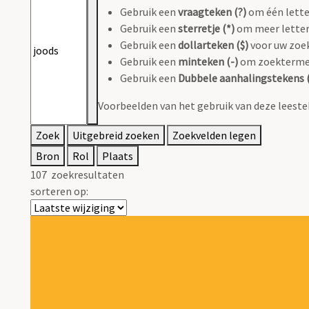
Gebruik een
vraagteken (?)
om één lette
Gebruik een
sterretje (*)
om meer letter
Gebruik een
dollarteken ($)
voor uw zoek
Gebruik een
minteken (-)
om zoektermen 
Gebruik een
Dubbele aanhalingstekens (
Voorbeelden van het gebruik van deze leeste
Zoek
Uitgebreid zoeken
Zoekvelden legen
Bron
Rol
Plaats
107
zoekresultaten
sorteren op: