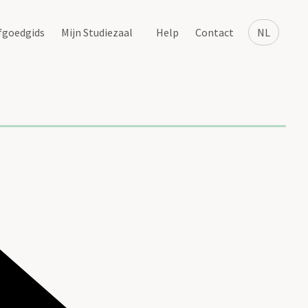
fgoedgids
Mijn Studiezaal
Help
Contact
NL