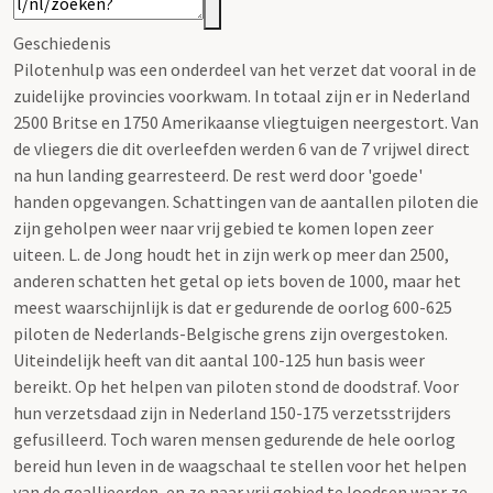
Geschiedenis
Pilotenhulp was een onderdeel van het verzet dat vooral in de
zuidelijke provincies voorkwam. In totaal zijn er in Nederland
2500 Britse en 1750 Amerikaanse vliegtuigen neergestort. Van
de vliegers die dit overleefden werden 6 van de 7 vrijwel direct
na hun landing gearresteerd. De rest werd door 'goede'
handen opgevangen. Schattingen van de aantallen piloten die
zijn geholpen weer naar vrij gebied te komen lopen zeer
uiteen. L. de Jong houdt het in zijn werk op meer dan 2500,
anderen schatten het getal op iets boven de 1000, maar het
meest waarschijnlijk is dat er gedurende de oorlog 600-625
piloten de Nederlands-Belgische grens zijn overgestoken.
Uiteindelijk heeft van dit aantal 100-125 hun basis weer
bereikt. Op het helpen van piloten stond de doodstraf. Voor
hun verzetsdaad zijn in Nederland 150-175 verzetsstrijders
gefusilleerd. Toch waren mensen gedurende de hele oorlog
bereid hun leven in de waagschaal te stellen voor het helpen
van de geallieerden, en ze naar vrij gebied te loodsen waar ze