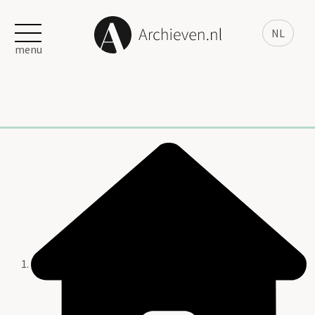
NL
menu