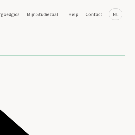
fgoedgids
Mijn Studiezaal
Help
Contact
NL