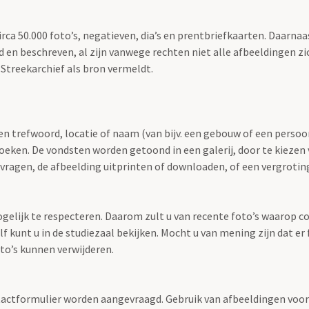
irca 50.000 foto’s, negatieven, dia’s en prentbriefkaarten. Daarn
erd en beschreven, al zijn vanwege rechten niet alle afbeeldingen z
t Streekarchief als bron vermeldt.
en trefwoord, locatie of naam (van bijv. een gebouw of een persoon)
zoeken. De vondsten worden getoond in een galerij, door te kiezen 
opvragen, de afbeelding uitprinten of downloaden, of een vergroti
gelijk te respecteren. Daarom zult u van recente foto’s waarop c
f kunt u in de studiezaal bekijken. Mocht u van mening zijn dat e
o’s kunnen verwijderen.
tactformulier worden aangevraagd. Gebruik van afbeeldingen voor 