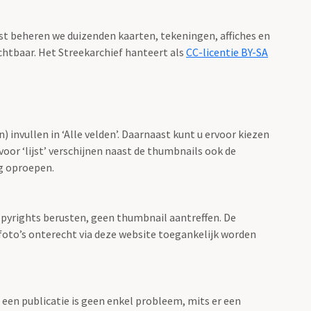
aast beheren we duizenden kaarten, tekeningen, affiches en
ichtbaar. Het Streekarchief hanteert als
CC-licentie BY-SA
 invullen in ‘Alle velden’. Daarnaast kunt u ervoor kiezen
voor ‘lijst’ verschijnen naast de thumbnails ook de
ng oproepen.
opyrights berusten, geen thumbnail aantreffen. De
r foto’s onterecht via deze website toegankelijk worden
een publicatie is geen enkel probleem, mits er een