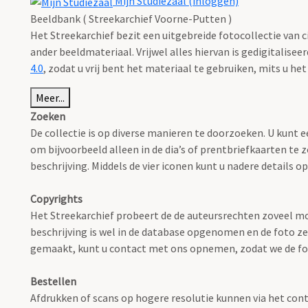
Mijn Studiezaal (inloggen)
Beeldbank ( Streekarchief Voorne-Putten )
Het Streekarchief bezit een uitgebreide fotocollectie van c
ander beeldmateriaal. Vrijwel alles hiervan is gedigitalise
4.0
, zodat u vrij bent het materiaal te gebruiken, mits u he
Meer...
Zoeken
De collectie is op diverse manieren te doorzoeken. U kunt e
om bijvoorbeeld alleen in de dia’s of prentbriefkaarten te 
beschrijving. Middels de vier iconen kunt u nadere details 
Copyrights
Het Streekarchief probeert de de auteursrechten zoveel mo
beschrijving is wel in de database opgenomen en de foto zel
gemaakt, kunt u contact met ons opnemen, zodat we de fot
Bestellen
Afdrukken of scans op hogere resolutie kunnen via het con