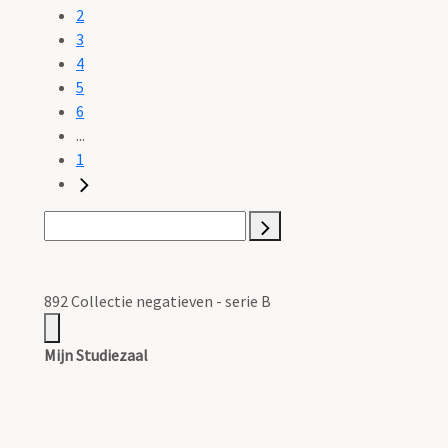
2
3
4
5
6
...
1
892 Collectie negatieven - serie B
Mijn Studiezaal