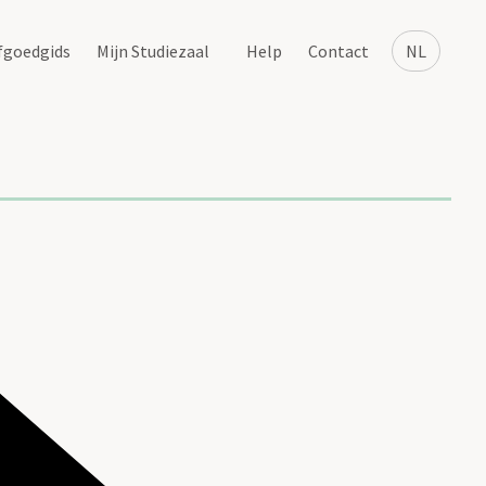
fgoedgids
Mijn Studiezaal
Help
Contact
NL