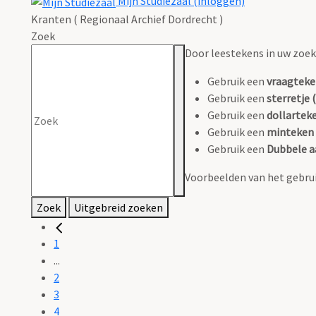
Mijn Studiezaal (inloggen)
Kranten ( Regionaal Archief Dordrecht )
Zoek
Door leestekens in uw zoeko
Gebruik een
vraagteke
Gebruik een
sterretje (
Gebruik een
dollarteke
Gebruik een
minteken 
Gebruik een
Dubbele a
Voorbeelden van het gebrui
Zoek
Uitgebreid zoeken
1
...
2
3
4