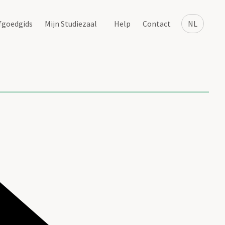
fgoedgids
Mijn Studiezaal
Help
Contact
NL