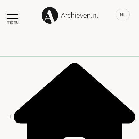
NL
menu