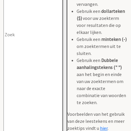
vervangen.
Gebruik een
dollarteken
($)
voor uw zoekterm
voor resultaten die op
elkaar lijken.
Gebruik een
minteken (-)
om zoektermen uit te
sluiten.
Gebruik een
Dubbele
aanhalingstekens (" ")
aan het begin en einde
van uw zoektermen om
naar de exacte
combinatie van woorden
te zoeken.
Voorbeelden van het gebruik
van deze leestekens en meer
zoektips vindt u
hier
.