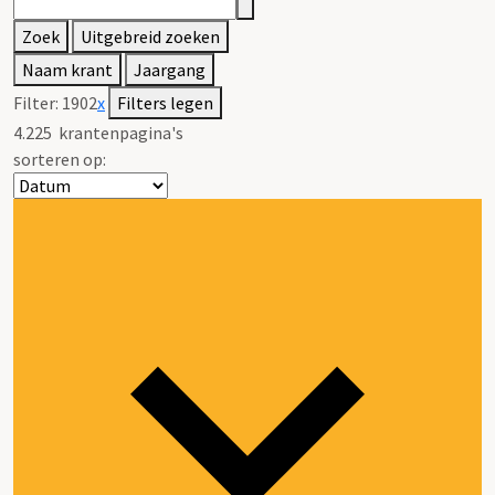
Zoek
Uitgebreid zoeken
Naam krant
Jaargang
Filter:
1902
x
Filters legen
4.225
krantenpagina's
sorteren op: