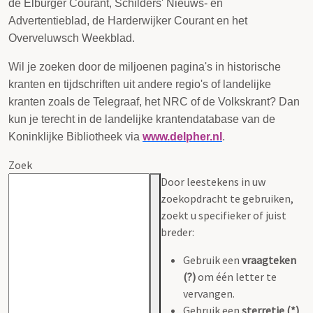
de Elburger Courant, Schilders' Nieuws- en
Advertentieblad, de Harderwijker Courant en het
Overveluwsch Weekblad.
Wil je zoeken door de miljoenen pagina's in historische
kranten en tijdschriften uit andere regio's of landelijke
kranten zoals de Telegraaf, het NRC of de Volkskrant? Dan
kun je terecht in de landelijke krantendatabase van de
Koninklijke Bibliotheek via
www.delpher.nl
.
Zoek
Door leestekens in uw
zoekopdracht te gebruiken,
zoekt u specifieker of juist
breder:
Gebruik een
vraagteken
(?)
om één letter te
vervangen.
Gebruik een
sterretje (*)