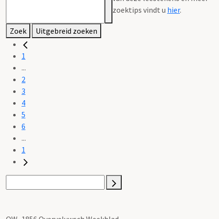
zoektips vindt u
hier
.
Zoek
Uitgebreid zoeken
1
...
2
3
4
5
6
...
1
OW_1856 Overveluwsch Weekblad