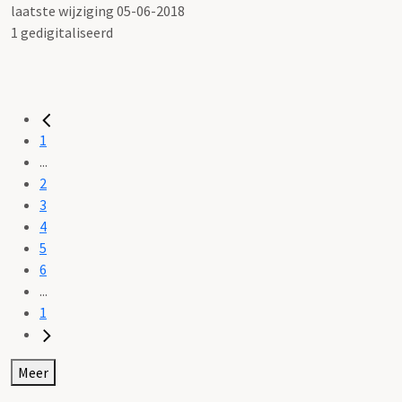
laatste wijziging 05-06-2018
1 gedigitaliseerd
1
...
2
3
4
5
6
...
1
Meer