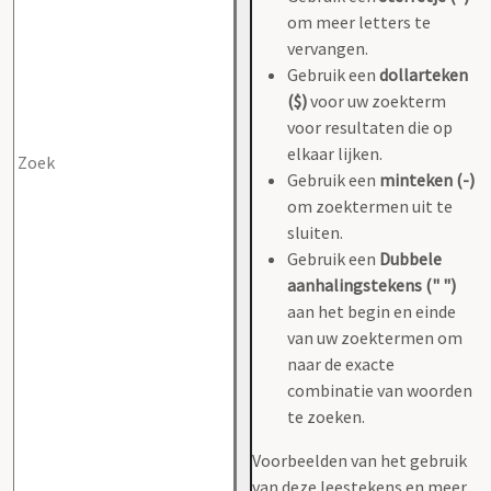
om meer letters te
vervangen.
Gebruik een
dollarteken
($)
voor uw zoekterm
voor resultaten die op
elkaar lijken.
Gebruik een
minteken (-)
om zoektermen uit te
sluiten.
Gebruik een
Dubbele
aanhalingstekens (" ")
aan het begin en einde
van uw zoektermen om
naar de exacte
combinatie van woorden
te zoeken.
Voorbeelden van het gebruik
van deze leestekens en meer