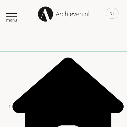
NL
menu