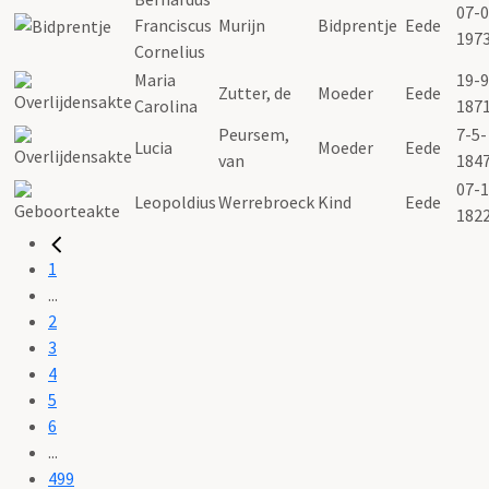
07-0
Franciscus
Murijn
Bidprentje
Eede
197
Cornelius
Maria
19-9
Zutter, de
Moeder
Eede
Carolina
187
Peursem,
7-5-
Lucia
Moeder
Eede
van
184
07-1
Leopoldius
Werrebroeck
Kind
Eede
182
1
...
2
3
4
5
6
...
499