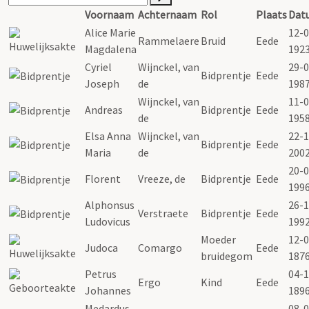
Voornaam
Achternaam
Rol
Plaats
Dat
Alice Marie
12-0
Rammelaere
Bruid
Eede
Magdalena
192
Cyriel
Wijnckel, van
29-0
Bidprentje
Eede
Joseph
de
198
Wijnckel, van
11-0
Andreas
Bidprentje
Eede
de
195
Elsa Anna
Wijnckel, van
22-1
Bidprentje
Eede
Maria
de
200
20-0
Florent
Vreeze, de
Bidprentje
Eede
199
Alphonsus
26-1
Verstraete
Bidprentje
Eede
Ludovicus
199
Moeder
12-0
Judoca
Comargo
Eede
bruidegom
187
Petrus
04-1
Ergo
Kind
Eede
Johannes
189
Medardus
08-0