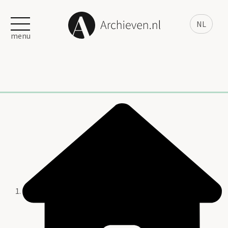
NL
menu