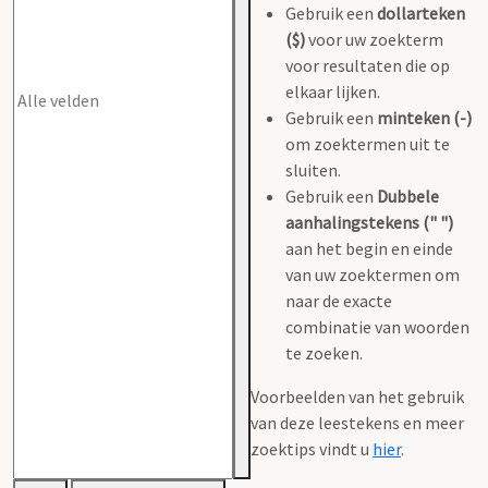
Gebruik een
dollarteken
($)
voor uw zoekterm
voor resultaten die op
elkaar lijken.
Gebruik een
minteken (-)
om zoektermen uit te
sluiten.
Gebruik een
Dubbele
aanhalingstekens (" ")
aan het begin en einde
van uw zoektermen om
naar de exacte
combinatie van woorden
te zoeken.
Voorbeelden van het gebruik
van deze leestekens en meer
zoektips vindt u
hier
.