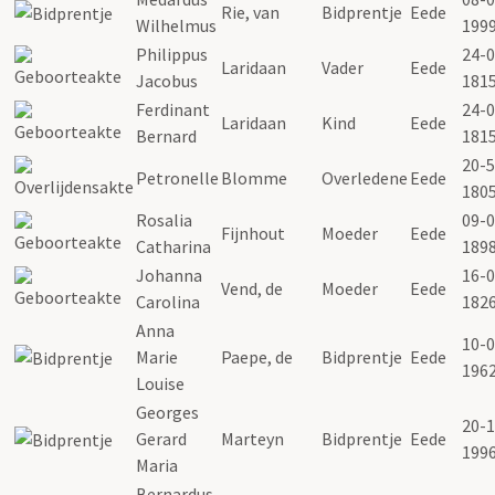
Rie, van
Bidprentje
Eede
Wilhelmus
199
Philippus
24-0
Laridaan
Vader
Eede
Jacobus
181
Ferdinant
24-0
Laridaan
Kind
Eede
Bernard
181
20-5
Petronelle
Blomme
Overledene
Eede
180
Rosalia
09-0
Fijnhout
Moeder
Eede
Catharina
189
Johanna
16-0
Vend, de
Moeder
Eede
Carolina
182
Anna
10-0
Marie
Paepe, de
Bidprentje
Eede
196
Louise
Georges
20-1
Gerard
Marteyn
Bidprentje
Eede
199
Maria
Bernardus