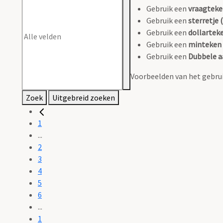
Gebruik een
vraagteke
Gebruik een
sterretje (
Gebruik een
dollarteke
Gebruik een
minteken 
Gebruik een
Dubbele a
Voorbeelden van het gebrui
Zoek
Uitgebreid zoeken
1
...
2
3
4
5
6
...
1