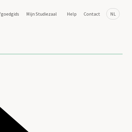
fgoedgids
Mijn Studiezaal
Help
Contact
NL