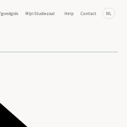
fgoedgids
Mijn Studiezaal
Help
Contact
NL