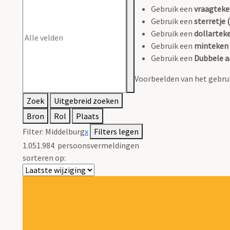
Gebruik een
vraagteke
Gebruik een
sterretje (
Gebruik een
dollarteke
Gebruik een
minteken 
Gebruik een
Dubbele a
Voorbeelden van het gebrui
Zoek
Uitgebreid zoeken
Bron
Rol
Plaats
Filter:
Middelburg
x
Filters legen
1.051.984
persoonsvermeldingen
sorteren op: