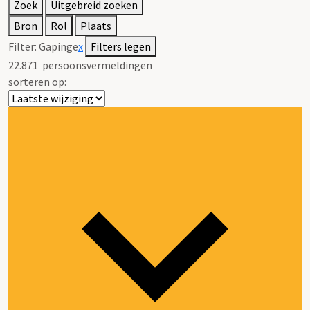
Zoek
Uitgebreid zoeken
Bron
Rol
Plaats
Filter:
Gapinge
x
Filters legen
22.871
persoonsvermeldingen
sorteren op: