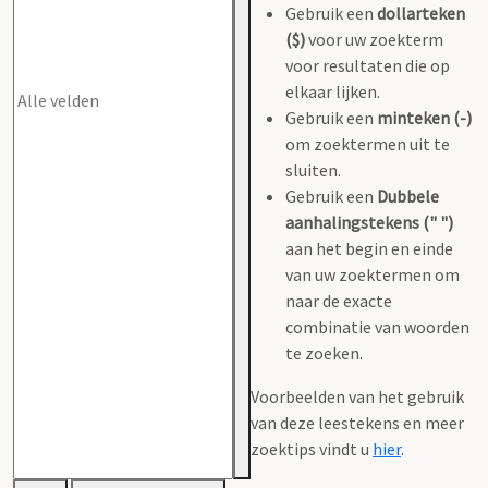
Gebruik een
dollarteken
($)
voor uw zoekterm
voor resultaten die op
elkaar lijken.
Gebruik een
minteken (-)
om zoektermen uit te
sluiten.
Gebruik een
Dubbele
aanhalingstekens (" ")
aan het begin en einde
van uw zoektermen om
naar de exacte
combinatie van woorden
te zoeken.
Voorbeelden van het gebruik
van deze leestekens en meer
zoektips vindt u
hier
.