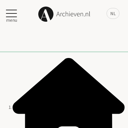
NL
menu