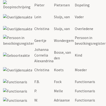
Pieter
Pietersen
Dopeling
Lein
Sluijs, van
Vader
Christina
Sluijs, van
Overledene
Persoon in
Geertje
Wondergem
bevolkingsregister
Johanna
Bosse, van
Cornelia
Kind
den
Alexandrina
Christina
Koets
Moeder
F.B.
Fock
Functionaris
P.
Melle
Functionaris
W.
Adriaanse
Functionaris