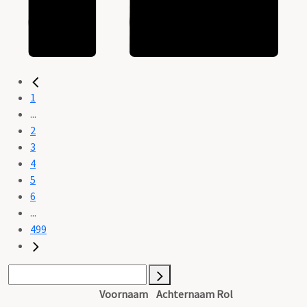
1
...
2
3
4
5
6
...
499
Voornaam
Achternaam
Rol