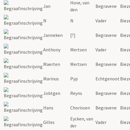
Hove, van
Jan
Begravene
Biez
den
N
N
Vader
Biez
Janneken
[?]
Begravene
Biez
Anthony
Mertsen
Vader
Biez
Maerten
Mertsen
Begravene
Biez
Marinus
Pyp
Echtgenoot
Biez
Jobtgen
Reyns
Begravene
Biez
Hans
Chorissen
Begravene
Biez
Eycken, van
Gilles
Vader
Biez
der