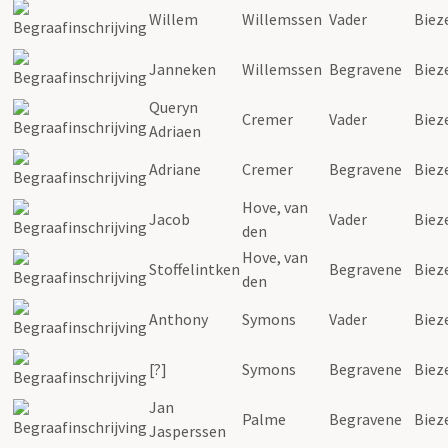
Willem
Willemssen
Vader
Biez
Janneken
Willemssen
Begravene
Biez
Queryn
Cremer
Vader
Biez
Adriaen
Adriane
Cremer
Begravene
Biez
Hove, van
Jacob
Vader
Biez
den
Hove, van
Stoffelintken
Begravene
Biez
den
Anthony
Symons
Vader
Biez
[?]
Symons
Begravene
Biez
Jan
Palme
Begravene
Biez
Jasperssen