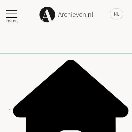
NL
menu