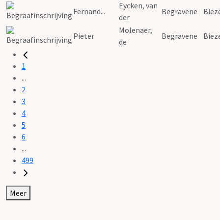
Eycken, van
Fernand...
Begravene
Biez
der
Molenaer,
Pieter
Begravene
Biez
de
1
...
2
3
4
5
6
...
499
Meer