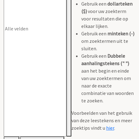
Gebruik een
dollarteken
($)
voor uw zoekterm
voor resultaten die op
elkaar lijken.
Gebruik een
minteken (-)
om zoektermen uit te
sluiten.
Gebruik een
Dubbele
aanhalingstekens (" ")
aan het begin en einde
van uw zoektermen om
naar de exacte
combinatie van woorden
te zoeken.
Voorbeelden van het gebruik
van deze leestekens en meer
zoektips vindt u
hier
.