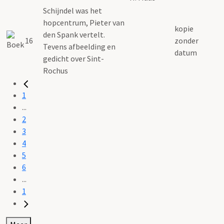
Schijndel was het
hopcentrum, Pieter van
kopie
den Spank vertelt.
16
zonder
Tevens afbeelding en
datum
gedicht over Sint-
Rochus
1
...
2
3
4
5
6
...
1