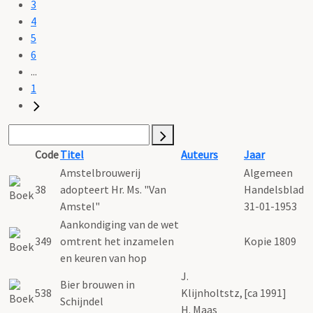
3
4
5
6
...
1
Code
Titel
Auteurs
Jaar
Amstelbrouwerij
Algemeen
38
adopteert Hr. Ms. "Van
Handelsblad
Amstel"
31-01-1953
Aankondiging van de wet
349
omtrent het inzamelen
Kopie 1809
en keuren van hop
J.
Bier brouwen in
538
Klijnholtstz,
[ca 1991]
Schijndel
H. Maas