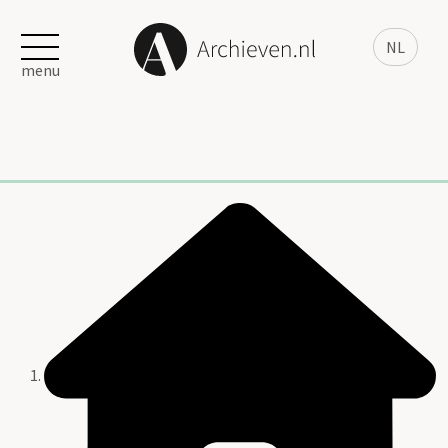
NL
menu