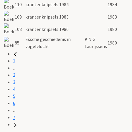
110
krantenknipsels 1984
1984
109
krantenknipsels 1983
1983
108
krantenknipsels 1980
1980
Essche geschiedenis in
K.N.G.
85
1980
vogelvlucht
Laurijssens
1
...
2
3
4
5
6
...
7