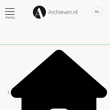
NL
menu