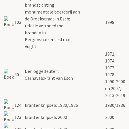
brandstichting
monumentale boerderij aan
de Broekstraat in Esch;
103
1998
relatie vermoed met
branden in
Bergenshuizensestraat
Vught
1971,
1974,
1977,
Den oggelleuter :
30
1978,
Carnavalskrant van Esch
1990-2000
en 2007,
2013-2019
124
krantenknipsels 1980/1986
1980/1986
123
krantenknipsels 2000
2000