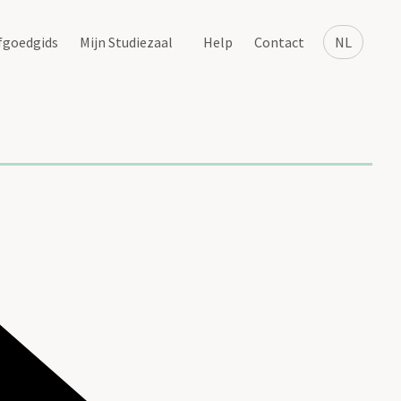
fgoedgids
Mijn Studiezaal
Help
Contact
NL