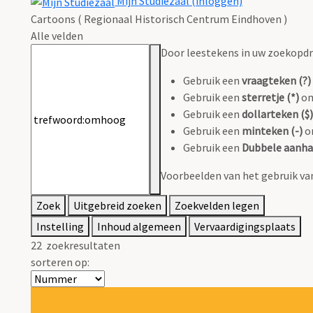
Mijn Studiezaal (inloggen)
Cartoons ( Regionaal Historisch Centrum Eindhoven )
Alle velden
Door leestekens in uw zoekopdrac
Gebruik een
vraagteken (?)
Gebruik een
sterretje (*)
om
Gebruik een
dollarteken ($)
Gebruik een
minteken (-)
om
Gebruik een
Dubbele aanhal
Voorbeelden van het gebruik va
Zoek
Uitgebreid zoeken
Zoekvelden legen
Instelling
Inhoud algemeen
Vervaardigingsplaats
22
zoekresultaten
sorteren op: